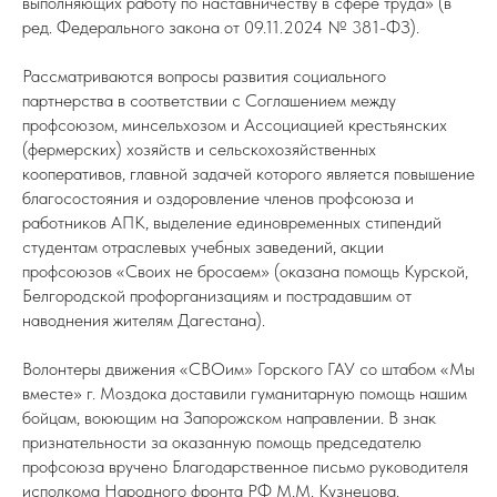
выполняющих работу по наставничеству в сфере труда» (в
ред. Федерального закона от 09.11.2024 № 381-ФЗ).
Рассматриваются вопросы развития социального
партнерства в соответствии с Соглашением между
профсоюзом, минсельхозом и Ассоциацией крестьянских
(фермерских) хозяйств и сельскохозяйственных
кооперативов, главной задачей которого является повышение
благосостояния и оздоровление членов профсоюза и
работников АПК, выделение единовременных стипендий
студентам отраслевых учебных заведений, акции
профсоюзов «Своих не бросаем» (оказана помощь Курской,
Белгородской профорганизациям и пострадавшим от
наводнения жителям Дагестана).
Волонтеры движения «СВОим» Горского ГАУ со штабом «Мы
вместе» г. Моздока доставили гуманитарную помощь нашим
бойцам, воюющим на Запорожском направлении. В знак
признательности за оказанную помощь председателю
профсоюза вручено Благодарственное письмо руководителя
исполкома Народного фронта РФ М.М. Кузнецова.