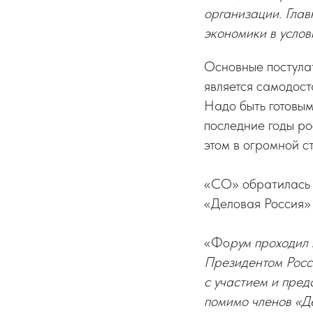
организации. Гла
экономики в усло
Основные постулат
является самодоста
Надо быть готовы
последние годы ро
этом в огромной с
«СО» обратилась 
«Деловая Россия
«Фо
рум проходил 
Президентом Росс
с участием и пред
помимо членов «Д