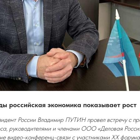
оды российская экономика показывает рост
идент России Владимир ПУТИН провел встречу с пр
еса, руководителями и членами ООО «Деловая Росси
ме видео-конференц-связи с участниками XX форума