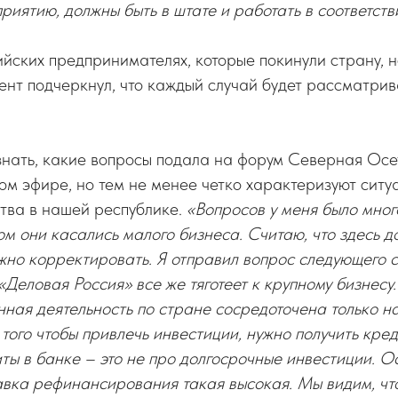
риятию, должны быть в штате и работать в соответст
ийских предпринимателях, которые покинули страну, н
ент подчеркнул, что каждый случай будет рассматрив
нать, какие вопросы подала на форум Северная Осет
ом эфире, но тем не менее четко характеризуют ситу
тва в нашей республике.
«Вопросов у меня было мног
м они касались малого бизнеса. Считаю, что здесь д
жно корректировать. Я отправил вопрос следующего 
 «Деловая Россия» все же тяготеет к крупному бизнесу
ная деятельность по стране сосредоточена только на
 того чтобы привлечь инвестиции, нужно получить кре
ты в банке – это не про долгосрочные инвестиции. О
тавка рефинансирования такая высокая. Мы видим, чт