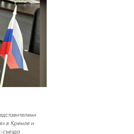
едставителями
я» в Кремле и
-съезда