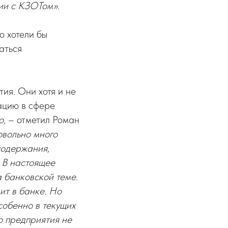
вии с КЗОТом».
о хотели бы
аться
ия. Они хотя и не
ацию в сфере
о,
– отметил Роман
овольно много
содержания,
. В настоящее
 банковской теме.
дит в банке. Но
собенно в текущих
о предприятия не