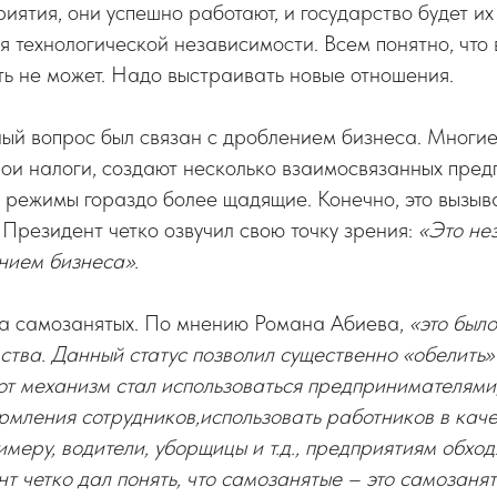
иятия, они успешно работают, и государство будет и
 технологической независимости. Всем понятно, что 
ь не может. Надо выстраивать новые отношения.
ый вопрос был связан с дроблением бизнеса. Многие
ои налоги, создают несколько взаимосвязанных предп
режимы гораздо более щадящие. Конечно, это вызыв
 Президент четко озвучил свою точку зрения:
«Это не
нием бизнеса».
ма самозанятых. По мнению Романа Абиева,
«это был
тва. Данный статус позволил существенно «обелить»
тот механизм стал использоваться предпринимателями
мления сотрудников,использовать работников в каче
имеру, водители, уборщицы и т.д., предприятиям обход
т четко дал понять, что самозанятые – это самозаняты