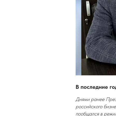
В последние г
Днями ранее През
российского бизн
пообщался в режи