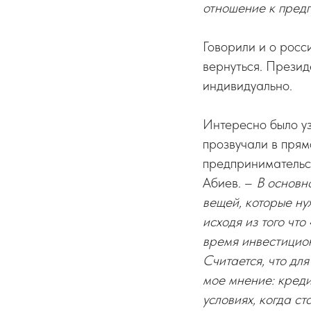
отношение к предп
Говорили и о росс
вернуться. Презид
индивидуально.
Интересно было уз
прозвучали в прям
предпринимательс
Абиев. –
В основно
вещей, которые ну
исходя из того что
время инвестицион
Считается, что для
мое мнение: креди
условиях, когда с