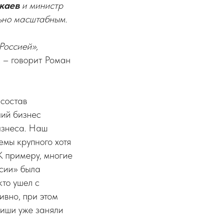
каев
и министр
ьно масштабным.
Россией»,
,
– говорит Роман
 состав
ний бизнес
изнеса. Наш
емы крупного хотя
К примеру, многие
ссии» была
кто ушел с
ивно, при этом
ниши уже заняли