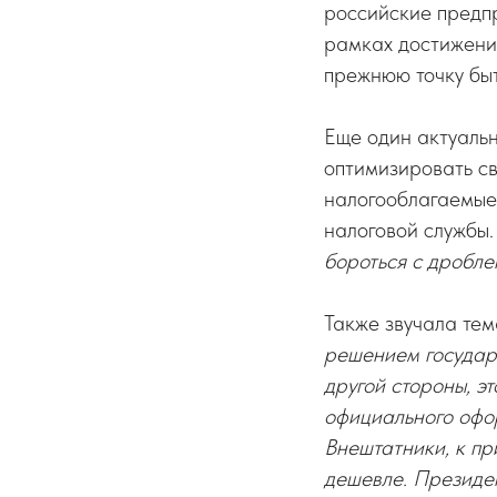
российские предпр
рамках достижения
прежнюю точку быт
Еще один актуальн
оптимизировать св
налогооблагаемые 
налоговой службы.
бороться с дробле
Также звучала те
решением государс
другой стороны, э
официального офор
Внештатники, к пр
дешевле. Президен