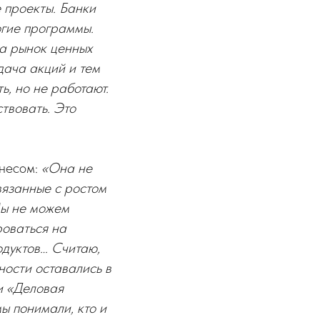
 проекты. Банки
огие программы.
на рынок ценных
дача акций и тем
, но не работают.
твовать. Это
знесом:
«Она не
связанные с ростом
Мы не можем
роваться на
одуктов… Считаю,
ности оставались в
 и «Деловая
ы понимали, кто и