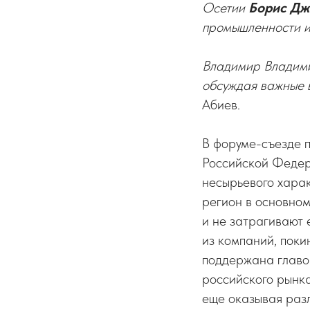
Осетии
Борис Дж
промышленности и
Владимир Владими
обсуждая важные в
Абиев.
В форуме-съезде п
Российской Федер
несырьевого харак
регион в основном
и не затрагивают 
из компаний, поки
поддержана главой
российского рынка
еще оказывая разл