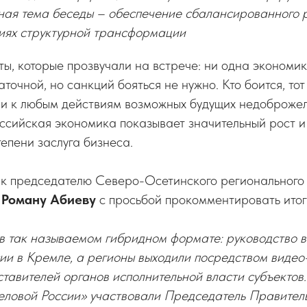
вная тема беседы – обеспечение сбалансированного 
виях структурной трансформации
ы, которые прозвучали на встрече: ни одна экономик
точной, но санкций бояться не нужно. Кто боится, тот
ми к любым действиям возможных будущих недоброжел
ссийская экономика показывает значительный рост и 
тепени заслуга бизнеса.
к председателю Северо-Осетинского региональног
»
Роману Абиеву
с просьбой прокомментировать итог
в так называемом гибридном формате: руководство в
ии в Кремле, а регионы выходили посредством виде
ставителей органов исполнительной власти субъектов
еловой России» участвовали Председатель Правител