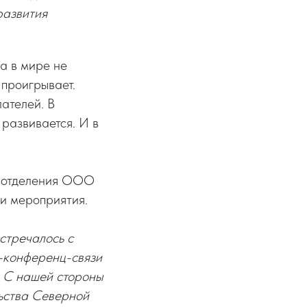
развития
а в мире не
 проигрывает.
ателей. В
развивается. И в
о отделения ООО
и мероприятия.
стречалось с
о-конференц-связи
. С нашей стороны
ьства Северной