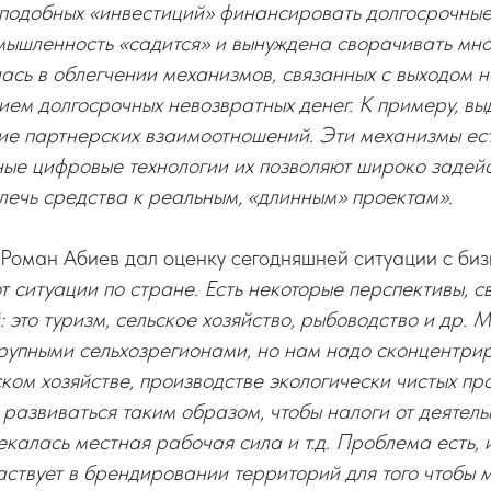
 подобных «инвестиций» финансировать долгосрочные
омышленность «садится» и вынуждена сворачивать мн
сь в облегчении механизмов, связанных с выходом 
ием долгосрочных невозвратных денег. К примеру, вы
е партнерских взаимоотношений. Эти механизмы есть
ые цифровые технологии их позволяют широко задейс
лечь средства к реальным, «длинным» проектам».
Роман Абиев дал оценку сегодняшней ситуации с би
от ситуации по стране. Есть некоторые перспективы, 
 это туризм, сельское хозяйство, рыбоводство и др. 
рупными сельхозрегионами, но нам надо сконцентри
ком хозяйстве, производстве экологически чистых пр
 развиваться таким образом, чтобы налоги от деятель
екалась местная рабочая сила и т.д. Проблема есть,
аствует в брендировании территорий для того чтобы м