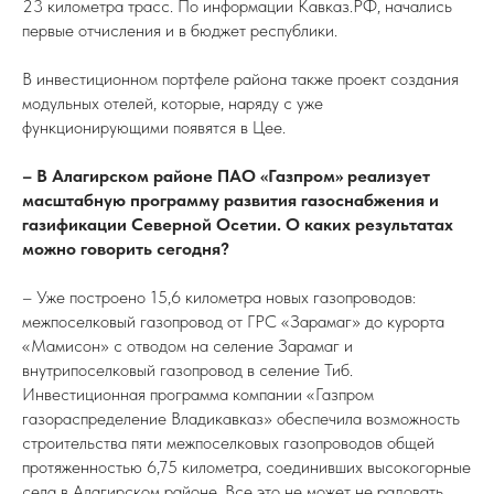
23 километра трасс. По информации Кавказ.РФ, начались
первые отчисления и в бюджет республики.
В инвестиционном портфеле района также проект создания
модульных отелей, которые, наряду с уже
функционирующими появятся в Цее.
– В Алагирском районе ПАО «Газпром» реализует
масштабную программу развития газоснабжения и
газификации Северной Осетии. О каких результатах
можно говорить сегодня?
– Уже построено 15,6 километра новых газопроводов:
межпоселковый газопровод от ГРС «Зарамаг» до курорта
«Мамисон» с отводом на селение Зарамаг и
внутрипоселковый газопровод в селение Тиб.
Инвестиционная программа компании «Газпром
газораспределение Владикавказ» обеспечила возможность
строительства пяти межпоселковых газопроводов общей
протяженностью 6,75 километра, соединивших высокогорные
села в Алагирском районе. Все это не может не радовать,