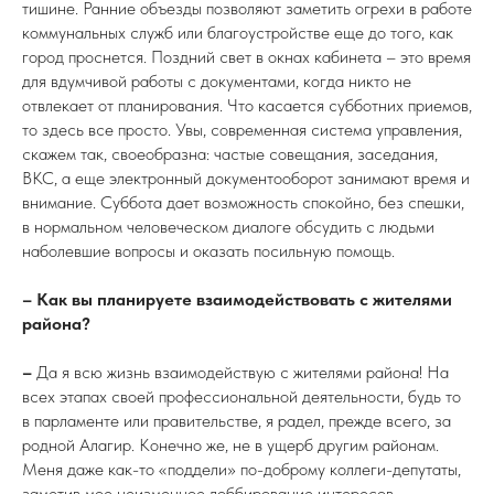
тишине. Ранние объезды позволяют заметить огрехи в работе
коммунальных служб или благоустройстве еще до того, как
город проснется. Поздний свет в окнах кабинета
– это время
для вдумчивой работы с документами, когда никто не
отвлекает от планирования. Что касается субботних приемов,
то здесь все просто. Увы, современная система управления,
скажем так, своеобразна: частые совещания, заседания,
ВКС, а еще электронный документооборот занимают время и
внимание. Суббота дает возможность спокойно, без спешки,
в нормальном человеческом диалоге обсудить с людьми
наболевшие вопросы и оказать посильную помощь.
–
Как вы планируете взаимодействовать с жителями
района?
–
Да я всю жизнь взаимодействую с жителями района! На
всех этапах своей профессиональной деятельности, будь то
в парламенте или правительстве, я радел, прежде всего, за
родной Алагир. Конечно же, не в ущерб другим районам.
Меня даже как-то «поддели» по-доброму коллеги-депутаты,
заметив мое неизменное лоббирование интересов