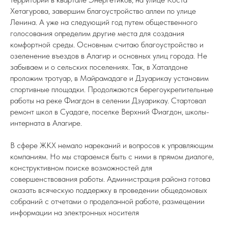
Хетагурова, завершим благоустройство аллеи по улице
Ленина
.
А уже на следующий год путем общественного
голосования определим другие места для создания
комфортной среды. Основным считаю благоустройство и
озеленение въездов в Алагир и основных улиц города. Не
забываем и о сельских поселениях. Так, в Хаталдоне
проложим тротуар, в Майрамадаге и Дзуарикау установим
спортивные площадки. Продолжаются берегоукрепительные
работы на реке Фиагдон в селении Дзуарикау. Стартовал
ремонт школ в Суадаге, поселке Верхний Фиагдон, школы-
интерната в Алагире.
В сфере ЖКХ немало нареканий и вопросов к управляющим
компаниям. Но мы стараемся быть с ними в прямом диалоге,
конструктивном поиске возможностей для
совершенствования работы. Администрация района готова
оказать всяческую поддержку в проведении общедомовых
собраний с отчетами о проделанной работе, размещении
информации на электронных носителя