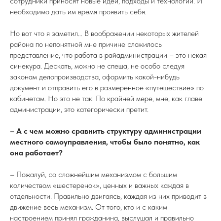
сотрудники приносят новые идеи, подходы и технологии. И
необходимо дать им время проявить себя.
Но вот что я заметил… В воображении некоторых жителей
района по непонятной мне причине сложилось
представление, что работа в райадминистрации – это некая
синекура. Дескать, можно не спеша, не особо следуя
законам делопроизводства, оформить какой-нибудь
документ и отправить его в размеренное «путешествие» по
кабинетам. Но это не так! По крайней мере, мне, как главе
администрации, это категорически претит.
– А с чем можно сравнить структуру администрации
местного самоуправления, чтобы было понятно, как
она работает?
– Пожалуй, со сложнейшим механизмом с большим
количеством «шестеренок», ценных и важных каждая в
отдельности. Правильно двигаясь, каждая из них приводит в
движение весь механизм. От того, кто и с каким
настроением принял гражданина, выслушал и правильно