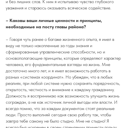
и без лишних слов. К ним я испытываю чувство глубокого
уважения и стараюсь оказывать всяческое содействие.
– Каковы ваши личные ценности и принципы,
необходимые на посту главы района?
–
Говоря чуть ранее о багаже жизненного опыта, я имел в
виду не только накопленные за годы знания и
сформированные управленческие способности, но и
основополагающие принципы, которые определяют характер
человека, его фундаментальные взгляды на жизнь. Мне
достаточно много лет, и я имел возможность работать в
разных «системах координат». Но убежден, что в любых
реалиях, при любой системе нужно сохранять порядочность,
открытость, честность и внимание к каждому гражданину.
Должность я воспринимаю как возможность улучшить жизнь
сограждан, а не как источник личной выгоды или власти. И
всегда помню, что за каждым документом стоят реальные
люди. Просто выполняй сегодня свою работу так, чтобы
завтра тебе самому не было стыдно. Мне не стыдно! Я
всегда был искренен в своем стремлении принести пользу