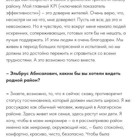
району. Мой главный KPI («ключевой показатель
эффективности») – это доверие жителей. Очень верю, что,
несмотря ни на что, мне доверяют. Пусть не все,
да
это и
невозможно. Но я чувствую, что вокруг меня немало людей
искренних, сопереживающих, готовых хотя бы не мешать, а
лучше поддержать. И этим людям я очень благодарен. Мы
живем в период больших потрясений и испытаний, но мы
должны это достойно пережить и справиться со всеми
трудностями. А это возможно только вместе.
– Эльбрус Абисалович, каким бы вы хотели видеть
родной район?
–
Знаете, возможно, то, что я сейчас скажу, противоречит
статусу госчиновника, который должен мыслить широко. Я же
рассуждаю как обычный человек, живущий в Алагирском
районе. Здесь живет моя семья, здесь растут мои дети. Я
хочу, чтобы в моем микромире – а я рассматриваю район
именно как микромир, окружающий нас, – было спокойно,
комфортно, красиво, чисто, безопасно. Чтобы была