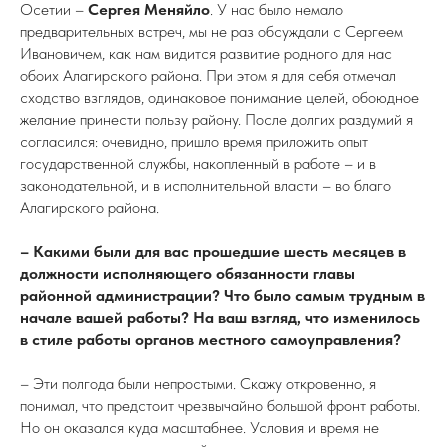
Осетии –
Сергея Меняйло
. У нас было немало
предварительных встреч, мы не раз обсуждали с Сергеем
Ивановичем, как нам видится развитие родного для нас
обоих Алагирского района. При этом я для себя отмечал
сходство взглядов, одинаковое понимание целей, обоюдное
желание принести пользу району. После долгих раздумий я
согласился: очевидно, пришло время приложить опыт
государственной службы, накопленный в работе – и в
законодательной, и в исполнительной власти – во благо
Алагирского района.
– Какими были для вас прошедшие шесть месяцев в
должности исполняющего обязанности главы
районной администрации? Что было самым трудным в
начале вашей работы? На ваш взгляд, что изменилось
в стиле работы органов местного самоуправления?
– Эти полгода были непростыми. Скажу откровенно, я
понимал, что предстоит чрезвычайно большой фронт работы.
Но он оказался куда масштабнее. Условия и время не