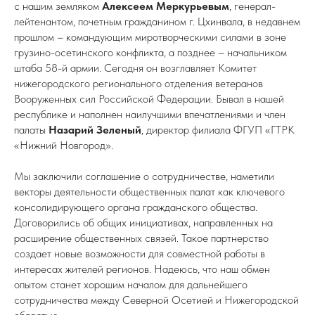
с нашим земляком
Алексеем Меркурьевым
, генерал-
лейтенантом, почетным гражданином г. Цхинвала, в недавнем
прошлом – командующим миротворческими силами в зоне
грузино-осетинского конфликта, а позднее – начальником
штаба 58-й армии. Сегодня он возглавляет Комитет
нижегородского регионального отделения ветеранов
Вооруженных сил Российской Федерации. Бывал в нашей
республике и наполнен наилучшими впечатлениями и член
палаты
Назарий Зеленый
, директор филиала ФГУП «ГТРК
«Нижний Новгород».
Мы заключили соглашение о сотрудничестве, наметили
векторы деятельности общественных палат как ключевого
консолидирующего органа гражданского общества.
Договорились об общих инициативах, направленных на
расширение общественных связей. Такое партнерство
создает новые возможности для совместной работы в
интересах жителей регионов. Надеюсь, что наш обмен
опытом станет хорошим началом для дальнейшего
сотрудничества между Северной Осетией и Нижегородской