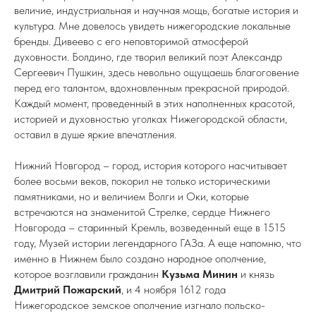
величие, индустриальная и научная мощь, богатые история и
культура. Мне довелось увидеть нижегородские локальные
бренды. Дивеево с его неповторимой атмосферой
духовности. Болдино, где творил великий поэт Александр
Сергеевич Пушкин, здесь невольно ощущаешь благоговение
перед его талантом, вдохновленным прекрасной природой.
Каждый момент, проведенный в этих наполненных красотой,
историей и духовностью уголках Нижегородской области,
оставил в душе яркие впечатления.
Нижний Новгород – город, история которого насчитывает
более восьми веков, покорил не только историческими
памятниками, но и величием Волги и Оки, которые
встречаются на знаменитой Стрелке, сердце Нижнего
Новгорода – старинный Кремль, возведенный еще в 1515
году, Музей истории легендарного ГАЗа. А еще напомню, что
именно в Нижнем было создано народное ополчение,
которое возглавили гражданин
Кузьма Минин
и князь
Дмитрий Пожарский
, и 4 ноября 1612 года
Нижегородское земское ополчение изгнало польско-