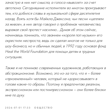
зачастую в них нет смысла, а голоса «вывозят» за счет
автотюна. Сегодняшние исполнители во многом проигрывают
тем, кто добился славы в музыкальной сфере десятилетия
назад. Взять хотя бы Майкла Джексона, чьи песни «цепляли
за живое», в них автор говорил о проблемах человечества,
выражал свой протест насилию… Думая об этом сейчас,
начинаешь понимать, что званием «короля поп музыки» его
окрестили неспроста, ведь он сделал многое не только для
шоу-бизнеса, но и обычных людей, в 1992 году основал фонд
Heal the World Foundation для помощи детям в трудных
ситуациях.
Также я не понимаю современных художников, работающих в
абстракционизме. Возможно, это из-за того, что я – более
«приземленный» человек, который не «дорисовывает» в
голове какие-то образы. Поэтому я предпочитаю реализм,
экспрессионизм или постимпрессионизм – они более близки
мне по духу.
2026-07-01 17:33
ОБЩЕСТВО