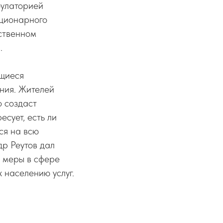
булаторией
ационарного
рственном
.
ющиеся
ния. Жителей
о создаст
сует, есть ли
ся на всю
др Реутов дал
м меры в сфере
 населению услуг.