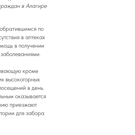
граждан в Алагире
 обратившимся по
утствия в аптеках
мощь в получении
 заболеваниями.
живающую кроме
их высокогорных
посещений в день.
ольным оказывается
орию приезжают
атории для забора