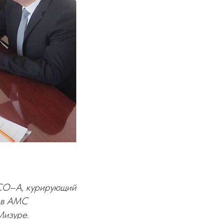
РСО–А, курирующий
м в АМС
Мизуре.