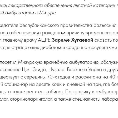
сь лекарственного обеспечения льготной категории 
ой амбулатории в Мизуре.
седателя республиканского правительства разъяснил
ного обеспечения гражданам причину временного отс
ил главному врачу АЦРБ
Зареме Хугаевой
оказать по
в для страдающих диабетом и сердечно-сосудистыми
 посетил Мизурскую врачебную амбулаторию, обслу
аселение Цея, Згида, Нузала, Верхнего Унала и друг
ществует с середины 70-х годов и рассчитана на 40 
ый стационар на десять коек и дневной на три, где б
щь, а также рентген-кабинет. По графику в амбулат
олог, оториноларинголог, а также специалисты лабор