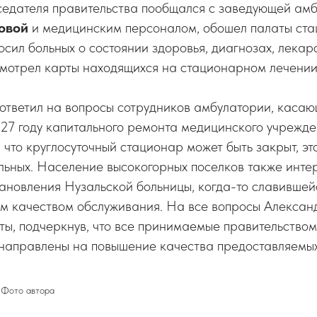
седателя правительства пообщался с заведующей ам
овой
и медицинским персоналом, обошел палаты ст
осил больных о состоянии здоровья, диагнозах, лека
смотрел карты находящихся на стационарном лечении
 ответил на вопросы сотрудников амбулатории, каса
27 году капитального ремонта медицинского учрежде
 что круглосуточный стационар может быть закрыт, эт
льных. Население высокогорных поселков также интере
ановления Нузальской больницы, когда-то славившей
м качеством обслуживания. На все вопросы Алексан
ты, подчеркнув, что все принимаемые правительство
направлены на повышение качества предоставляемых
Фото автора