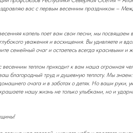
ии профсоюзов Республики Северная Осетия – Алан
оздравляю вас с первым весенним праздником – Ме
а весенняя капель поет вам свои песни, мы посвящаем 
глубокого уважения и восхищения. Вы удивляете и вдо
ните семейный очаг и остаетесь всегда красивыми и 
с весенним теплом приходит к вам наша огромная че
ваш благородный труд и душевную теплоту. Мы знаем: 
домашнего очага и в заботах о детях. Но ваши руки, 
украшаете нашу жизнь не только улыбками, но и удар
нщины!