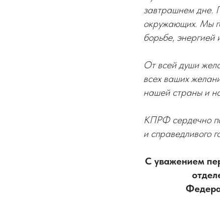
завтрашнем дне. П
окружающих. Мы г
борьбе, энергией 
От всей души жела
всех ваших желани
нашей страны и н
КПРФ сердечно поз
и справедливого г
С уважением пе
отдел
Федера