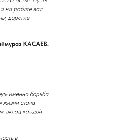
го счастья. Пусть
 а на работе вас
ны, дорогие
аймураз КАСАЕВ.
едь именно борьба
я жизни стала
им вклад каждой
ность в