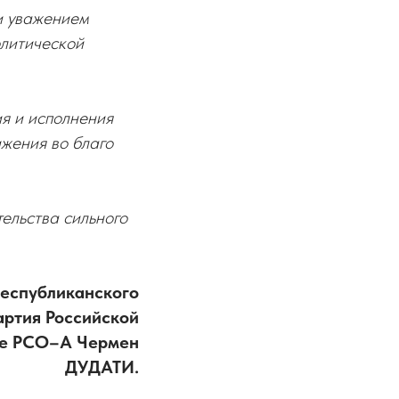
и уважением
олитической
ия и исполнения
ижения во благо
ельства сильного
республиканского
артия Российской
те РСО–А Чермен
ДУДАТИ.