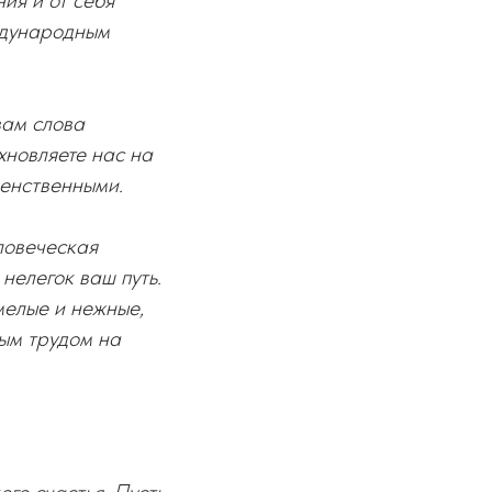
ия и от себя
ждународным
вам слова
хновляете нас на
женственными.
ловеческая
нелегок ваш путь.
умелые и нежные,
ным трудом на