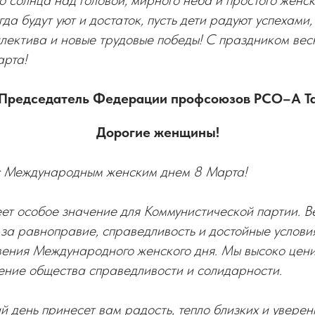
 солнца над головой, мирного неба и простого женско
да будут уют и достаток, пусть дети радуют успехами,
лектива и новые трудовые победы! С праздником вес
арта!
Председатель Федерации профсоюзов РСО–А Т
Дорогие женщины!
с Международным женским днем 8 Марта!
ет особое значение для Коммунистической партии. В
за равноправие, справедливость и достойные услови
вения Международного женского дня. Мы высоко цен
ение общества справедливости и солидарности.
ий день принесет вам радость, тепло близких и уверен