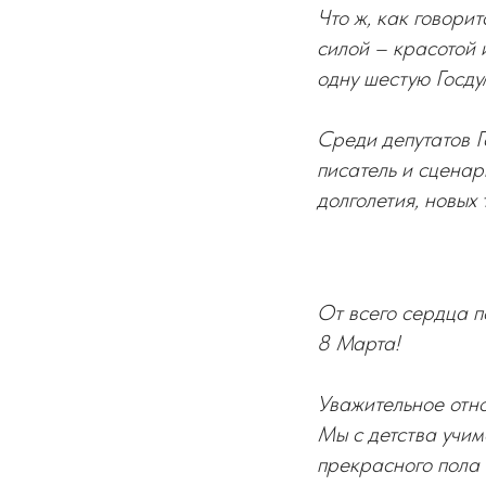
Что ж, как говори
силой – красотой 
одну шестую Госду
Среди депутатов Г
писатель и сцена
долголетия, новых 
От всего сердца 
8 Марта!
Уважительное отн
Мы с детства учимс
прекрасного пола 