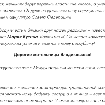
тся, женщины берут вершины власти «не числом, а уме
и обаянием. От души поздравляем одну седьмую наше
мы и одну пятую Совета Федерации!
осдумы есть и близкий друг нашей редакции – извест
рист
Мария Бутина
. Коллектив «СО» желает кавказск
творческих успехов и визитов в нашу республику!
Дорогие жительницы Владикавказа!
поздравляю вас с Международным женским днем, вес
ошение к женщине характерно для традиционной осет
я уважать маму, бабушку, сестру, а в их лице – всех
независимо от их возраста. Учимся защищать вас и б