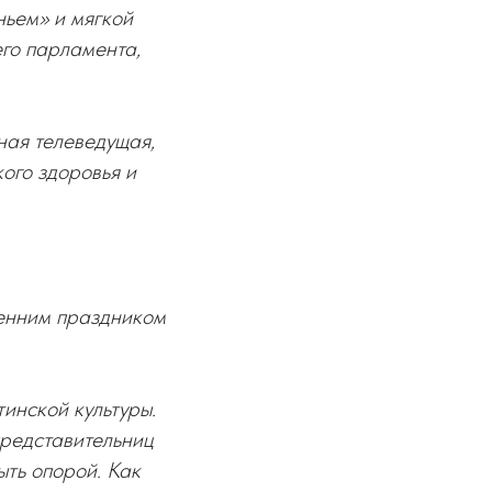
ньем» и мягкой
го парламента,
ная телеведущая,
ого здоровья и
енним праздником
инской культуры.
 представительниц
ыть опорой. Как