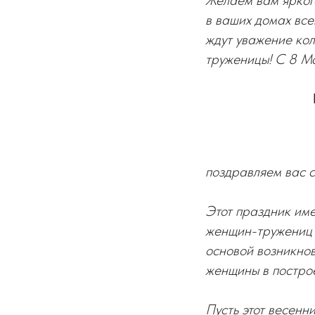
Желаем вам яркого
в ваших домах всег
ждут уважение кол
труженицы! С 8 М
поздравляем вас 
Этот праздник име
женщин-тружениц 
основой возникно
женщины в постро
Пусть этот весенн