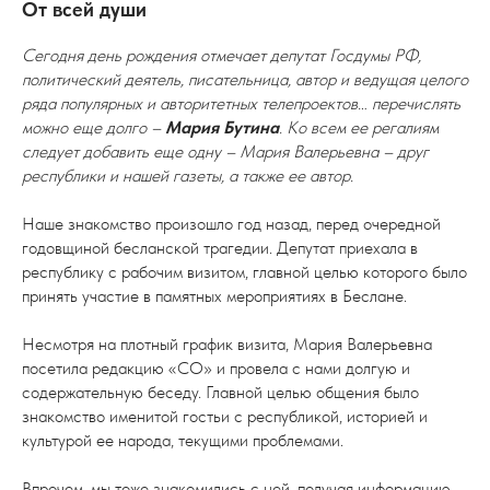
От всей души
Сегодня день рождения отмечает депутат Госдумы РФ,
политический деятель, писательница, автор и ведущая целого
ряда популярных и авторитетных телепроектов… перечислять
можно еще долго –
Мария Бутина
. Ко всем ее регалиям
следует добавить еще одну – Мария Валерьевна – друг
республики и нашей газеты, а также ее автор.
Наше знакомство произошло год назад, перед очередной
годовщиной бесланской трагедии. Депутат приехала в
республику с рабочим визитом, главной целью которого было
принять участие в памятных мероприятиях в Беслане.
Несмотря на плотный график визита, Мария Валерьевна
посетила редакцию «СО» и провела с нами долгую и
содержательную беседу. Главной целью общения было
знакомство именитой гостьи с республикой, историей и
культурой ее народа, текущими проблемами.
Впрочем, мы тоже знакомились с ней, получая информацию