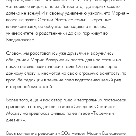
«от первого лица», а не из Интернета, где верить можно
далеко не всему! И к своему удивлению узнали, что Мария –
вовсе не чужая Осетии. Часть ее семьи – коренные
владикавказцы, ее бабушка преподавала в нашем
университете, а родственники до сих пор живут во
Владикавказе.
Словом, мы расставались уже друзьями и заручились
обещанием Марии Валерьевны писать для нас статьи на
самые острые политические темы. Она осталась верна
данному слову и, несмотря на свою огромную занятость, по
просьбе редакции в течение года подготовила целый ряд
интереснейших статей.
Более того, еще и как автор пьес и театральных постановок
пригласила сотрудников газеты «Северная Осетия» в
Москву на предпоказ фильма по ее пьесе «Тюремный
дневник».
Весь коллектив редакции «СО» желает Марии Валерьевне