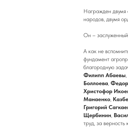
Награжден двумя 
народов, двумя о
Он – заслуженный 
А как не вспомнит
фундамент агропр
благородную зада
Филипп Абаевы
Боллоева
,
Федор
Христофор Икое
Манаенко
,
Казб
Григорий Сагкае
Щербинин
,
Васи
труд, за верность 