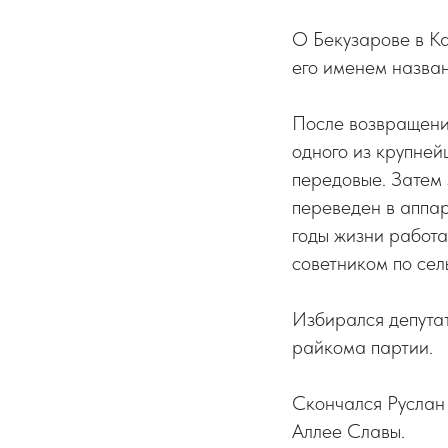
О Бекузарове в Ка
его именем назван
После возвращени
одного из крупней
передовые. Затем 
переведен в аппа
годы жизни работ
советником по сел
Избирался депутат
райкома партии.
Скончался Руслан
Аллее Славы.