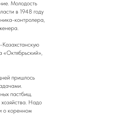
ние. Молодость
ласти в 1948 году
аника-контролера,
женера.
о-Казахстанскую
за «Октябрьский»,
 дней пришлось
задачами.
нных пастбищ.
 хозяйства. Надо
и о коренном