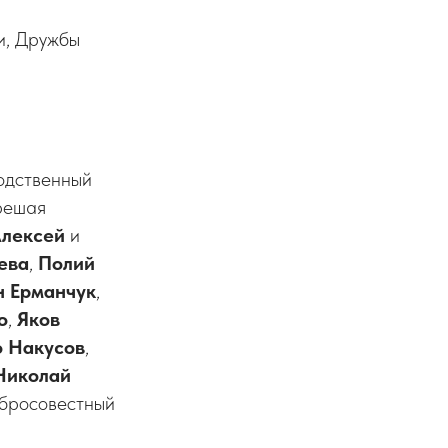
и, Дружбы
водственный
решая
лексей
и
ева
,
Полий
н Ерманчук
,
о
,
Яков
о Накусов
,
Николай
обросовестный