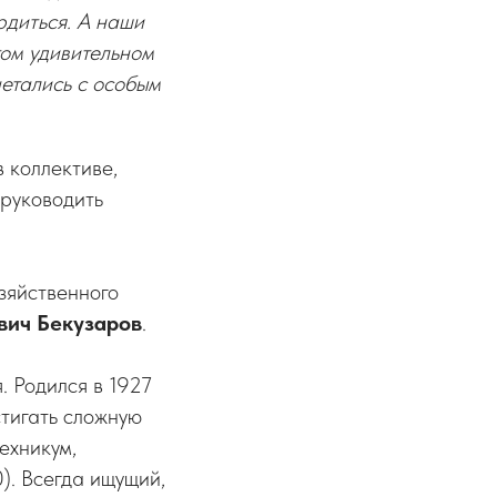
рдиться. А наши
том удивительном
четались с особым
в коллективе,
 руководить
зяйственного
вич Бекузаров
.
. Родился в 1927
стигать сложную
ехникум,
). Всегда ищущий,