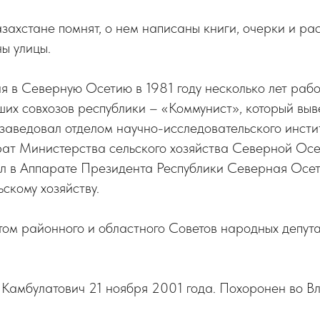
захстане помнят, о нем написаны книги, очерки и рас
ы улицы.
я в Северную Осетию в 1981 году несколько лет раб
ших совхозов республики – «Коммунист», который выв
заведовал отделом научно-исследовательского инстит
рат Министерства сельского хозяйства Северной Осе
ал в Аппарате Президента Республики Северная Осе
ьскому хозяйству.
ом районного и областного Советов народных депута
 Камбулатович 21 ноября 2001 года. Похоронен во В