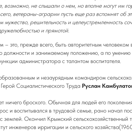
е, возможно, не слышали о нем, но вполне могут им го
сего, ветераны-аграрии пусть еще раз вспомнят об э
ом мужество, решительность и целеустремленность со
дружелюбностью и прямотой.
м – это, прежде всего, быть авторитетным человеком 
о должности и занимаемому положению, а по умению
функции администратора с талантом воспитателя.
 образованным и незаурядным командиром сельскохо
 Герой Социалистического Труда
Руслан Камбулато
ет ничего броского. Обычная для людей его поколения
ырос и воспитывался в трудовой семье, рано начал по
с землей. Окончил Крымский сельскохозяйственный т
тут инженеров ирригации и сельского хозяйства(1960