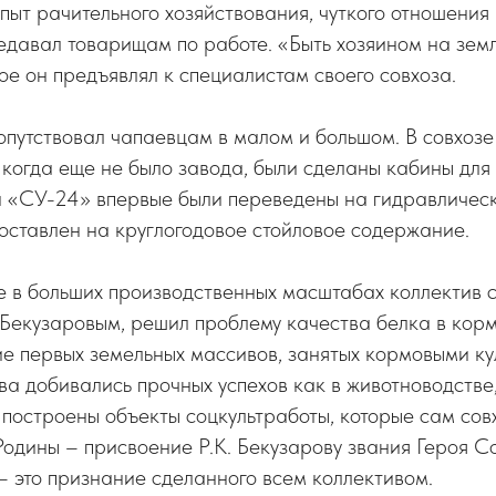
опыт рачительного хозяйствования, чуткого отношения
едавал товарищам по работе. «Быть хозяином на зем
ое он предъявлял к специалистам своего совхоза.
опутствовал чапаевцам в малом и большом. В совхоз
 когда еще не было завода, были сделаны кабины для
и «СУ-24» впервые были переведены на гидравлическ
поставлен на круглогодовое стойловое содержание.
 в больших производственных масштабах коллектив с
 Бекузаровым, решил проблему качества белка в корм
е первых земельных массивов, занятых кормовыми ку
ва добивались прочных успехов как в животноводстве,
 построены объекты соцкультработы, которые сам сов
одины – присвоение Р.К. Бекузарову звания Героя С
 – это признание сделанного всем коллективом.