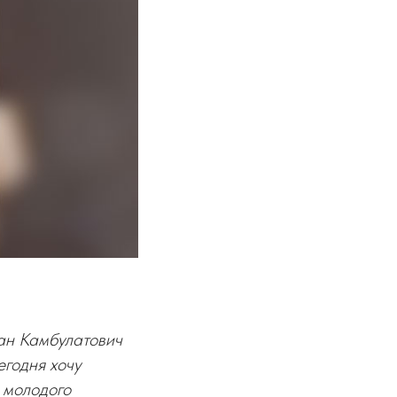
лан Камбулатович
годня хочу
 молодого