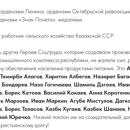
орденами Ленина, орденами Октябрьской революци
рденами «Знак Почета», медалями.
работник сельского хозяйства Казахской ССР.
ь других Героев Соцтруда, которые создавали произ
омышленного комплекса республики, не жалели сил, 
чу обеспечения населения продуктами питания. Это
А
,
Темирби Алагов
,
Харитон
Албегов
,
Назират
Бага
 Бондарев
,
Назо Гогичаева
,
Шамиль Дзгоев
,
Ива
в
,
Борис
Кетоев
,
Василий Кокаев
,
Анна
Коротенк
ек Марзоев
,
Иван Маркин
,
Агубе Мистулов
,
Дагк
в
,
Борис Толасов
,
Хазби Хугаев
,
Казбек
Шанаев
,
лий Юречко
. Низкий поклон им за созидательный, д
крестьянскому долгу!