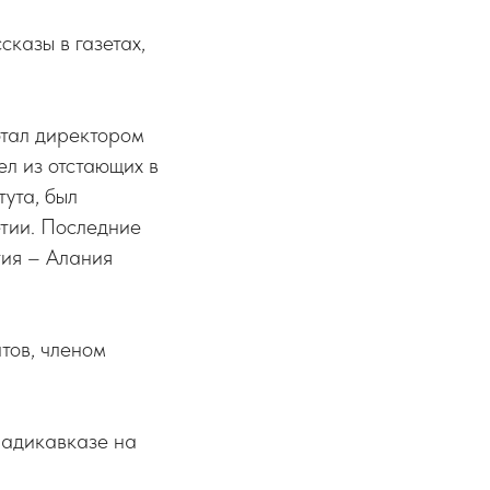
сказы в газетах,
отал директором
ел из отстающих в
ута, был
тии. Последние
тия – Алания
тов, членом
ладикавказе на