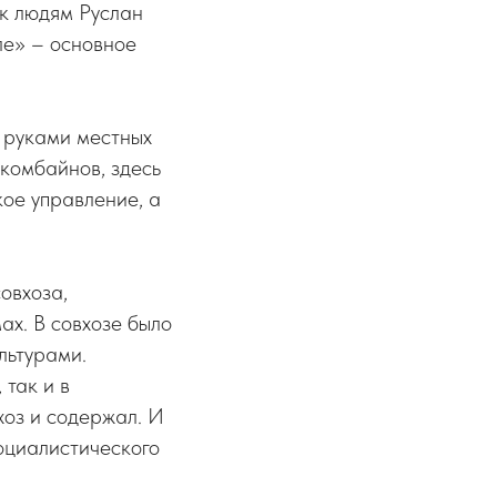
 к людям Руслан
ле» – основное
е руками местных
 комбайнов, здесь
ое управление, а
овхоза,
ах. В совхозе было
льтурами.
 так и в
хоз и содержал. И
оциалистического