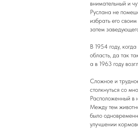
внимательный и чу
Руслана не помеша
избрать его свои
затем заведующег
В 1954 году, когд
область, да так т
а в 1963 году воз
Сложное и трудное
столкнуться со мн
Расположенный в н
Между тем животно
было одновременн
улучшении кормово