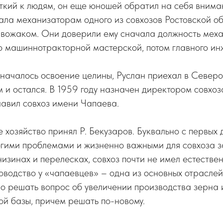
ткий к людям, он еще юношей обратил на себя внима
ла механизаторам одного из совхозов Ростовской об
м вожаком. Они доверили ему сначала должность мех
о машиннотракторной мастерской, потом главного ин
а началось освоение целины, Руслан приехал в Север
ам и остался. В 1959 году назначен директором совхо
главил совхоз имени Чапаева.
 хозяйство принял Р. Бекузаров. Буквально с первых
огими проблемами и жизненно важными для совхоза 
изинах и перелесках, совхоз почти не имел естестве
водство у «чапаевцев» – одна из основных отраслей
о решать вопрос об увеличении производства зерна 
й базы, причем решать по-новому.