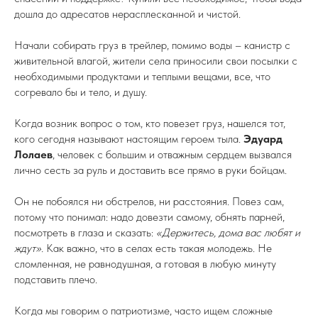
дошла до адресатов нерасплесканной и чистой.
Начали собирать груз в трейлер, помимо воды – канистр с
живительной влагой, жители села приносили свои посылки с
необходимыми продуктами и теплыми вещами, все, что
согревало бы и тело, и душу.
Когда возник вопрос о том, кто повезет груз, нашелся тот,
кого сегодня называют настоящим героем тыла.
Эдуард
Лолаев
, человек с большим и отважным сердцем вызвался
лично сесть за руль и доставить все прямо в руки бойцам.
Он не побоялся ни обстрелов, ни расстояния. Повез сам,
потому что понимал: надо довезти самому, обнять парней,
посмотреть в глаза и сказать:
«Держитесь, дома вас любят и
ждут».
Как важно, что в селах есть такая молодежь. Не
сломленная, не равнодушная, а готовая в любую минуту
подставить плечо.
Когда мы говорим о патриотизме, часто ищем сложные