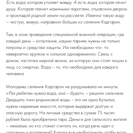
Есть вода, которая утоляет жажду. А есть вода, которая лечит
душу. Которая пахнет мамиными пирогами, отцовским двором
и прохладой родной земли на рассвете. Именно такую воду
– чистую, живую, направили бойцам из селения Кадгарон.
Там, в зоне проведения специальной военной операции, где
каждый день – испытание, нашим парням нужны не только
патроны и средства защиты. Им необходимо что- то
невероятно хрупкое и сильное одновременно. Связь с
домом, частичка мирной жизни, за которую они стоят лицом к
лицу со смертью. Вода – то, что необходимо для каждого
человека.
Молодежь селения Кадгарон не раздумывала ни минуты.
«Раз ребятам нужна вода, она – будет»,
– решили сельчане.
Двадцать тонн родниковой воды – это не одна бутылка,
нужны надежные емкости, которые выдержат долгую и
опасную дорогу. На личные средства в сумме 75 тысяч
рублей была приобретена тара. Деньги для сельского жителя
– немалые, но кто станет считать их, когда речь идет о
спасении и поддержке? Купили все необходимое, чтобы вода