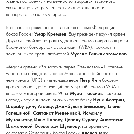
жизни, построенный на ценностях здоровья, взаимного
уважения,целеустремленности и ответственности,
подчеркнул глава государства.
В списке награжденных – глава исполкома Федерации
бокса России
Умар Кремлев
. Ему президент вручил орден
Дружбы. Такой же награды удостоен чемпион мира по версии
Всемирной боксерской ассоциации (WBA), трехкратный
чемпион мира среди любителей
Муслим Гаджимагомедов
.
Медали ордена «За заслуги перед Отечеством» II степени
удостоены обладатель пояса Абсолютного бойцовского
чемпионата (UFC) в легчайшем весе
Петр Ян
и боксер-
профессионал, действующий регулярный чемпион WBA в
весовой категории свыше 90 кг
Мурат Гассиев
. Такие же
награды вручены чемпионам мира по боксу
Нуне Асатрян,
Шарабутдину Атаеву, Джамбулату Бижамову, Елене
Гапешиной, Салтанат Меденовой, Исмаилу
Муцольгову, Илье Попову, Давиду Сурову, Анастасии
Шамоновой, Всеволоду Шумкову
, генеральному
секретарю Федерации бокса России
Александру