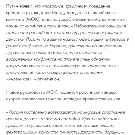
Путин заявил, что
«позорное, трусливое»
поведение
прежнего руководства Международного олимпийского
комитета (МОК) нанесло ущерб олимпийскому движению и
самим олимпийским принципам.
«Избирательные санкции в
отношении российских атлетов под предлогом осуждения
действий России по защите наших людей, наших интересов в
рамках конфликта на Украине, при полном игнорировании
других аналогичных трагичных, многочисленных
вооруженных конфликтов на планете лишь обнажили
коррумпированность и политическую ангажированность
значительной части международных спортивных
чиновников»,
– отметил он.
Новое руководство МОК, надеется российский лидер,
скорее преодолеет тяжелое наследие предшественников.
«Россия постепенно возвращается на мировые спортивные
арены и делает это весьма достойно. Яркими победами в
прошлом спортивном сезоне отметились наши пловцы,
фехтовальщики, каноисты, гимнасты, дзюдоисты, борцы»
, –