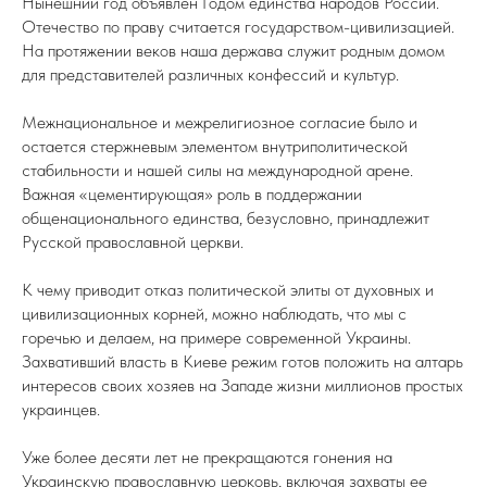
Нынешний год объявлен Годом единства народов России.
Отечество по праву считается государством-цивилизацией.
На протяжении веков наша держава служит родным домом
для представителей различных конфессий и культур.
Межнациональное и межрелигиозное согласие было и
остается стержневым элементом внутриполитической
стабильности и нашей силы на международной арене.
Важная «цементирующая» роль в поддержании
общенационального единства, безусловно, принадлежит
Русской православной церкви.
К чему приводит отказ политической элиты от духовных и
цивилизационных корней, можно наблюдать, что мы с
горечью и делаем, на примере современной Украины.
Захвативший власть в Киеве режим готов положить на алтарь
интересов своих хозяев на Западе жизни миллионов простых
украинцев.
Уже более десяти лет не прекращаются гонения на
Украинскую православную церковь, включая захваты ее