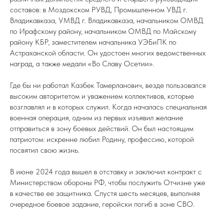
составов: в Моздокском РУВД, Промышленном УВД г.
Владикавказа, УМВД г. Владикавказа, начальником ОМВД
по Ирафскому району, начальником ОМВД по Майскому
району КБР, заместителем начальника УЭБиПК по
Астраханской области. Он удостоен многих ведомственных
наград, а также медали «Во Славу Осетии».
Где бы ни работал Казбек Тамерланович, везде пользовался
высоким авторитетом и уважением коллективов, которые
возглавлял и в которых служил. Когда началась специальная
военная операция, одним из первых изъявил желание
отправиться в зону боевых действий. Он был настоящим
патриотом: искренне любил Родину, профессию, которой
посвятил свою жизнь.
В июне 2024 года вышел в отставку и заключил контракт с
Министерством обороны РФ, чтобы послужить Отчизне уже
в качестве ее защитника. Спустя шесть месяцев, выполняя
очередное боевое задание, геройски погиб в зоне СВО.