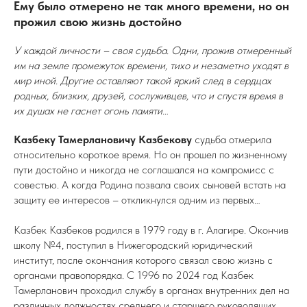
Ему было отмерено не так много времени, но он
прожил свою жизнь достойно
У каждой личности – своя судьба. Одни, прожив отмеренный
им на земле промежуток времени, тихо и незаметно уходят в
мир иной. Другие оставляют такой яркий след в сердцах
родных, близких, друзей, сослуживцев, что и спустя время в
их душах не гаснет огонь памяти…
Казбеку Тамерлановичу Казбекову
судьба отмерила
относительно короткое время. Но он прошел по жизненному
пути достойно и никогда не соглашался на компромисс с
совестью. А когда Родина позвала своих сыновей встать на
защиту ее интересов – откликнулся одним из первых…
Казбек Казбеков родился в 1979 году в г. Алагире. Окончив
школу №4, поступил в Нижегородский юридический
институт, после окончания которого связал свою жизнь с
органами правопорядка. С 1996 по 2024 год Казбек
Тамерланович проходил службу в органах внутренних дел на
различных должностях среднего и старшего руководящих