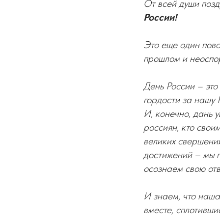
От всей души позд
России!
Это еще один пово
прошлом и неоспо
День России – это
гордости за нашу 
И, конечно, дань
россиян, кто свои
великих свершений
достижений – мы г
осознаем свою отв
И знаем, что наша
вместе, сплотивши