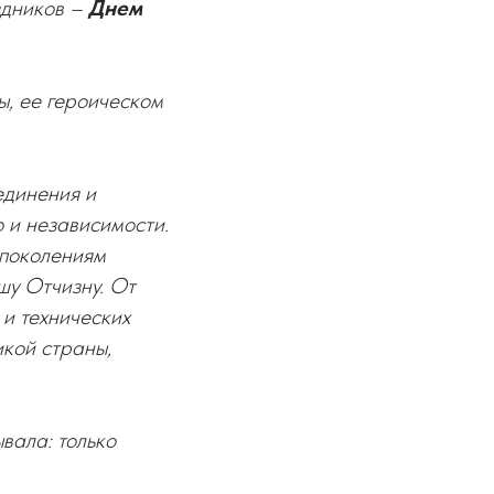
здников –
Днем
ы, ее героическом
единения и
 и независимости.
 поколениям
шу Отчизну. От
 и технических
икой страны,
вала: только