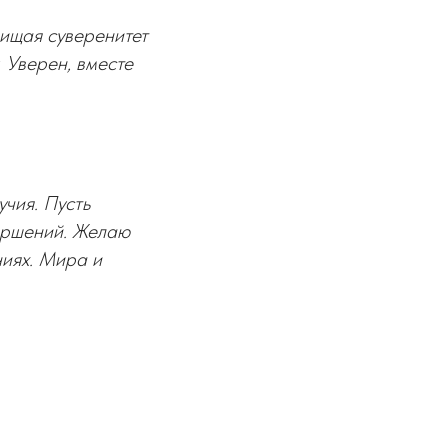
ищая суверенитет
. Уверен, вместе
чия. Пусть
вершений. Желаю
ниях. Мира и