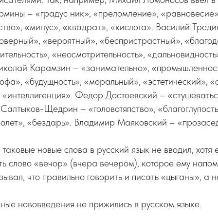
мины – «градус ник», «преломление», «равновесие»,
тво», «минус», «квадрат», «кислота». Василий Тред
оверный», «вероятный», «беспристрастный», «благод
тительность», «неосмотрительность», «дальновидность»
Николай Карамзин – «занимательно», «промышленност
офа», «будущность», «моральный», «эстетический», «
 «интеллигенция». Федор Достоевский – «стушевать
Салтыков-Щедрин – «головотяпство», «благоглупость
олет», «бездарь». Владимир Маяковский – «прозас
таковые новые слова в русский язык не вводил, хотя е
ь слово «вечор» (вчера вечером), которое ему нап
зывал, что правильно говорить и писать «цыганы», а н
ные нововведения не прижились в русском языке.