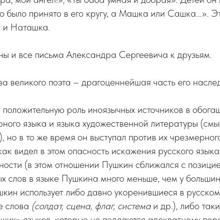
то было принято в его кругу, а Машка или Сашка...». Э
 и Наташка.
ы и все письма Александра Сергеевича к друзьям.
а великого поэта – драгоценнейшая часть его наслед
 положительную роль иноязычных источников в обога
рного языка и языка художественной литературы (смы
, но в то же время он выступал против их чрезмерног
 как видел в этом опасность искажения русского языка
ности (в этом отношении Пушкин сближался с позицие
х слов в языке Пушкина много меньше, чем у больши
шкин использует либо давно укоренившиеся в русско
е слова
(солдат, сцена, флаг, система
и др.), либо так
их» языков, которые не поддаются адекватному пер