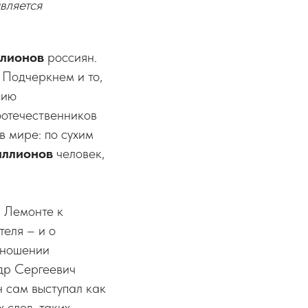
вляется
ллионов
россиян.
 Подчеркнем и то,
сию
отечественников
в мире: по сухим
иллионов
человек,
а Лемонте к
теля – и о
тношении
ндр Сергеевич
 сам выступал как
 слов, таких,