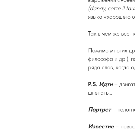
(dandy, сотте il faut
языка «хорошего 
Так в чем же все
Помимо многих дру
философа и др.), п
ряда слов, когда 
P.S.
Идти
– двигат
шлепать...
Портрет
–
полотно
Известие
– новост