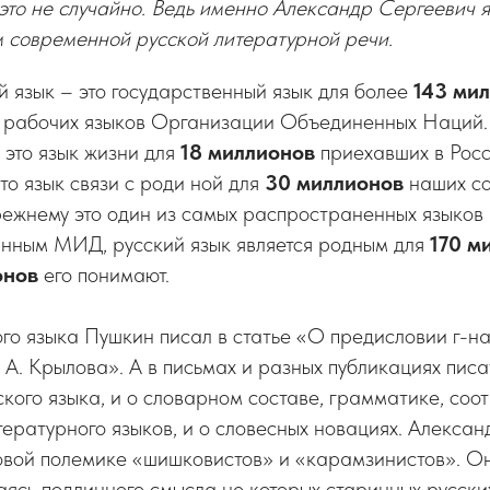
 это не случайно. Ведь именно Александр Сергеевич я
 современной русской литературной речи.
 язык – это государственный язык для более
143 ми
и рабочих языков Организации Объединенных Наций.
– это язык жизни для
18 миллионов
приехавших в Рос
то язык связи с роди ной для
30 миллионов
наших со
ежнему это один из самых распространенных языков 
анным МИД, русский язык является родным для
170 м
онов
его понимают.
го языка Пушкин писал в статье «О предисловии г-н
 А. Крылова». А в письмах и разных публикациях писа
кого языка, и о словарном составе, грамматике, соо
тературного языков, и о словесных новациях. Алекса
овой полемике «шишковистов» и «карамзинистов». Он
аясь подлинного смысла не которых старинных русских