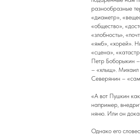
разнообразные тер
«диаметр», «вещес
«общество», «дост
«злобность», «поч
«ямб», «хорей». 
«сцена», «катастр
Петр Боборыкин –
– «хлыщ». Михаил 
Северянин – «сам
«А вот Пушкин как 
например, внедрит
няню. Или он дока
Однако его словес