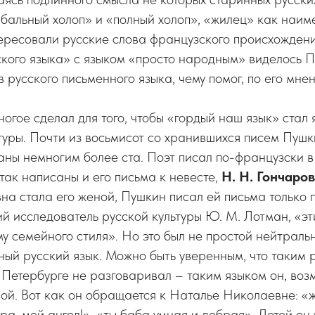
бальный холоп» и «полный холоп», «жилец» как наи
тересовали русские слова французского происхождени
кого языка» с языком «просто народным» виделось П
в русского письменного языка, чему помог, по его мне
гое сделал для того, чтобы «гордый наш язык» стал 
туры. Почти из восьмисот со хранившихся писем Пушк
ны немногим более ста. Поэт писал по-французски 
так написаны и его письма к невесте,
Н. Н. Гончаро
а стала его женой, Пушкин писал ей письма только п
й исследователь русской культуры Ю. М. Лотман, «эт
у семейного стиля». Но это был не простой нейтраль
ый русский язык. Можно быть уверенным, что таким 
 Петербурге не разговаривал – таким языком он, воз
ой. Вот как он обращается к Наталье Николаевне: «
ура, мой ангел!», «ты баба умная и добрая». Детей он