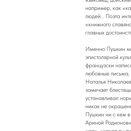
например, как «ка
людей... Поэта ин
«книжного славянс
главных достоинст
Именно Пушкин мно
эпистолярной куль
французски написа
любовные письма; 
Наталья Николаевн
замечает блестящи
устанавливал норм
никак не окрашенн
Пушкин ни с кем в
Ариной Родионовн
моя», «какая ты д