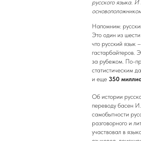
русского языка. И
основоположником
Напомним: русский
Это один из шест
что русский язык 
гастарбайтеров. Э
за рубежом. По-пр
статистическим д
и еще
350 милли
Об истории русско
переводу басен И.
самобытности русс
разговорного и ли
участвовал в язык
языковед, доискив