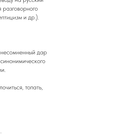
я разговорного
кептицизм
и др.).
, несомненный дар
м синонимического
и.
лочиться, топать,
.