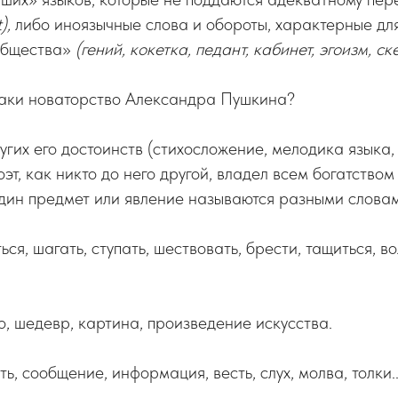
),
либо иноязычные слова и обороты, характерные дл
общества»
(гений, кокетка, педант, кабинет, эгоизм, с
-таки новаторство Александра Пушкина?
гих его достоинств (стихосложение, мелодика языка
оэт, как никто до него другой, владел всем богатство
один предмет или явление называются разными словам
ься, шагать, ступать, шествовать, брести, тащиться, во
, шедевр, картина, произведение искусства.
ь, сообщение, информация, весть, слух, молва, толки..