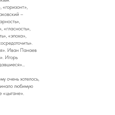
 «горизонт»,
иаковский –
арность»,
, «гласность»,
ь», «эпоха»,
сосредоточить».
ся». Иван Панаев
». Игорь
едавшиеся»…
му очень хотелось,
оминало любимую
е «цыгане».