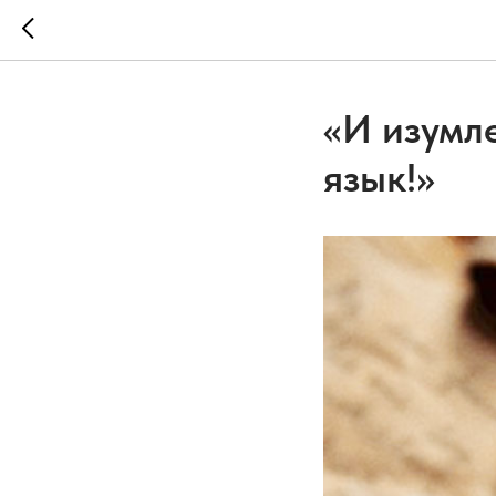
«И изумл
язык!»