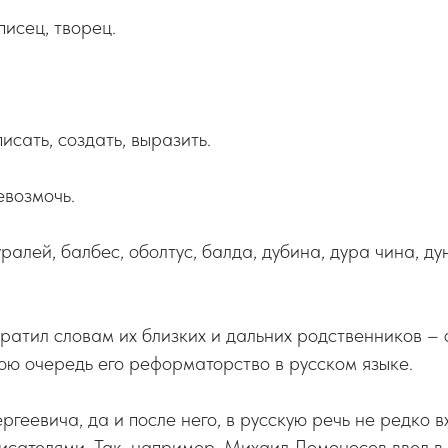
исец, творец.
исать, создать, выразить.
возмочь.
ралей, балбес, оболтус, балда, дубина, дура чина, дун
ратил словам их близких и дальних родственников – 
юю очередь его реформаторство в русском языке.
геевича, да и после него, в русскую речь не редко в
сателями. Так, например, Михаил Ломоносов ввел в