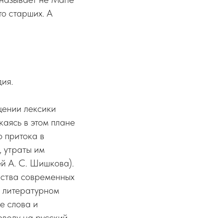
то старших. А
ия.
щении лексики
каясь в этом плане
о притока в
, утраты им
й А. С. Шишкова).
нства современных
м литературном
ие слова и
еводу на русский