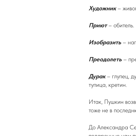
Художник
– живоп
Приют
– обитель.
Изобразить
– нап
Преодолеть
– пре
Дурак
– глупец, ду
тупица, кретин.
Итак, Пушкин возв
тоже не в последн
До Александра Сер
подаренные нам пи