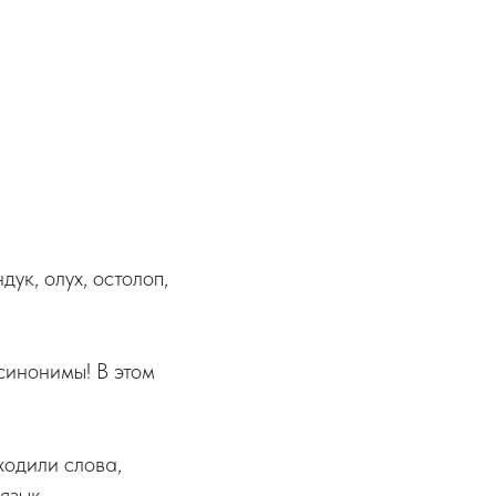
дук, олух, остолоп,
синонимы! В этом
ходили слова,
 язык