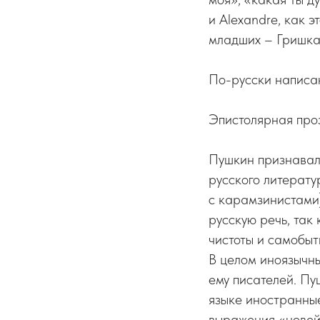
и Alexandre, как э
младших – Гришка
По-русски написан
Эпистолярная проз
Пушкин признавал
русского литерату
с карамзинистами)
русскую речь, так
чистоты и самобыт
В целом иноязычны
ему писателей. Пу
языке иностранны
выражения «новейш