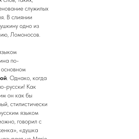
менование служилых
я. В слиянии
ушкину одно из
нию, Ломоносов.
языком
ина по-
в основном
вой
. Однако, когда
о-русски! Как
им он как бы
ный, стилистически
русским языком
можно, говорил с
женка», «душка
 называет не Marie