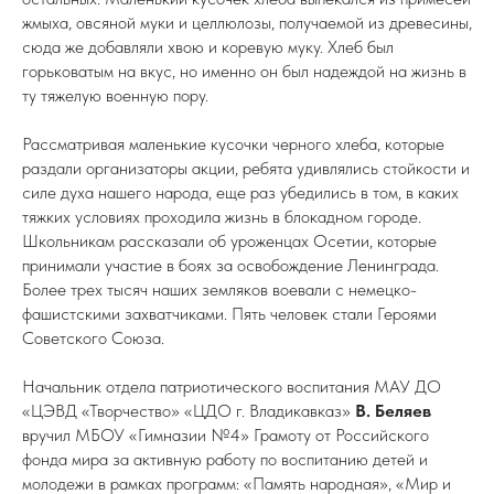
жмыха, овсяной муки и целлюлозы, получаемой из древесины,
сюда же добавляли хвою и коревую муку. Хлеб был
горьковатым на вкус, но именно он был надеждой на жизнь в
ту тяжелую военную пору.
Рассматривая маленькие кусочки черного хлеба, которые
раздали организаторы акции, ребята удивлялись стойкости и
силе духа нашего народа, еще раз убедились в том, в каких
тяжких условиях проходила жизнь в блокадном городе.
Школьникам рассказали об уроженцах Осетии, которые
принимали участие в боях за освобождение Ленинграда.
Более трех тысяч наших земляков воевали с немецко-
фашистскими захватчиками. Пять человек стали Героями
Советского Союза.
Начальник отдела патриотического воспитания МАУ ДО
«ЦЭВД «Творчество» «ЦДО г. Владикавказ»
В. Беляев
вручил МБОУ «Гимназии №4» Грамоту от Российского
фонда мира за активную работу по воспитанию детей и
молодежи в рамках программ: «Память народная», «Мир и