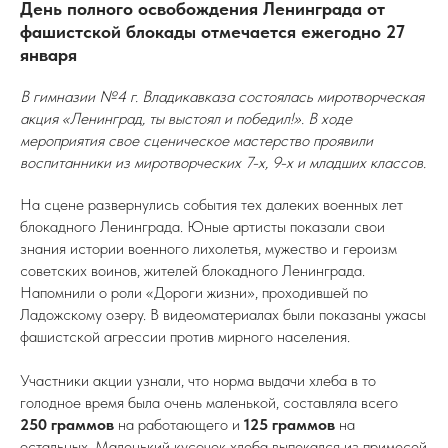
День полного освобождения Ленинграда от
фашистской блокады отмечается ежегодно 27
января
В гимназии №4 г. Владикавказа состоялась миротворческая
акция «Ленинград, ты выстоял и победил!». В ходе
мероприятия свое сценическое мастерство проявили
воспитанники из миротворческих 7-х, 9-х и младших классов.
На сцене развернулись события тех далеких военных лет
блокадного Ленинграда. Юные артисты показали свои
знания истории военного лихолетья, мужество и героизм
советских воинов, жителей блокадного Ленинграда.
Напомнили о роли «Дороги жизни», проходившей по
Ладожскому озеру. В видеоматериалах были показаны ужасы
фашистской агрессии против мирного населения.
Участники акции узнали, что норма выдачи хлеба в то
голодное время была очень маленькой, составляла всего
250 граммов
на работающего и
125 граммов
на
остальных. Маленький кусочек хлеба выпекался из примесей