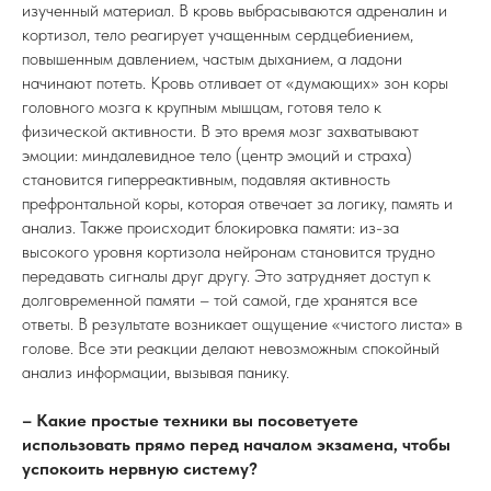
изученный материал. В кровь выбрасываются адреналин и
кортизол, тело реагирует учащенным сердцебиением,
повышенным давлением, частым дыханием, а ладони
начинают потеть. Кровь отливает от «думающих» зон коры
головного мозга к крупным мышцам, готовя тело к
физической активности. В это время мозг захватывают
эмоции: миндалевидное тело (центр эмоций и страха)
становится гиперреактивным, подавляя активность
префронтальной коры, которая отвечает за логику, память и
анализ. Также происходит блокировка памяти: из-за
высокого уровня кортизола нейронам становится трудно
передавать сигналы друг другу. Это затрудняет доступ к
долговременной памяти – той самой, где хранятся все
ответы. В результате возникает ощущение «чистого листа» в
голове. Все эти реакции делают невозможным спокойный
анализ информации, вызывая панику.
– Какие простые техники вы посоветуете
использовать прямо перед началом экзамена, чтобы
успокоить нервную систему?