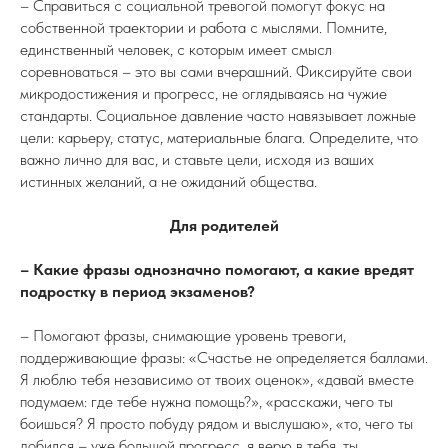
– Справиться с социальной тревогой помогут фокус на
собственной траектории и работа с мыслями. Помните,
единственный человек, с которым имеет смысл
соревноваться – это вы сами вчерашний. Фиксируйте свои
микродостижения и прогресс, не оглядываясь на чужие
стандарты. Социальное давление часто навязывает ложные
цели: карьеру, статус, материальные блага. Определите, что
важно лично для вас, и ставьте цели, исходя из ваших
истинных желаний, а не ожиданий общества.
Для родителей
– Какие фразы однозначно помогают, а какие вредят
подростку в период экзаменов?
– Помогают фразы, снимающие уровень тревоги,
поддерживающие фразы: «Счастье не определяется баллами.
Я люблю тебя независимо от твоих оценок», «давай вместе
подумаем: где тебе нужна помощь?», «расскажи, чего ты
боишься? Я просто побуду рядом и выслушаю», «то, чего ты
добился – уже большой прогресс, я верю в тебя, ты