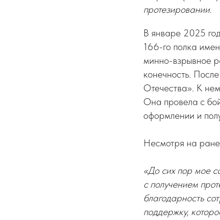
протезировании.
В январе 2025 год
166-го полка имен
минно-взрывное ра
конечность. Посл
Отечества». К не
Она провела с бо
оформлении и полу
Несмотря на ранен
«До сих пор мое с
с получением прот
благодарность со
поддержку, которо