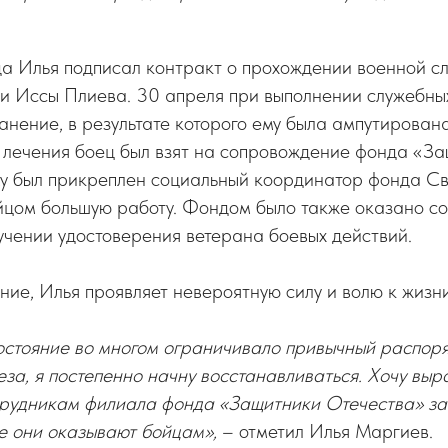
а Илья подписал контракт о прохождении военной сл
и Иссы Плиева. 30 апреля при выполнении служебны
нение, в результате которого ему была ампутирован
е лечения боец был взят на сопровождение фонда «З
му был прикреплен социальный координатор фонда Св
йцом большую работу. Фондом было также оказано со
чении удостоверения ветерана боевых действий.
ие, Илья проявляет невероятную силу и волю к жизни
остояние во многом ограничивало привычный распоря
еза, я постепенно начну восстанавливаться. Хочу выр
трудникам филиала фонда «Защитники Отечества» за
е они оказывают бойцам»,
– отметил Илья Маргиев.