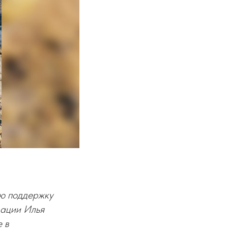
ю поддержку
рации Илья
е в