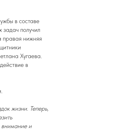
ужбы в составе
х задач получил
а правая нижняя
ащитники
етлана Хугаева.
действие в
.
док жизни. Теперь,
азить
 внимание и