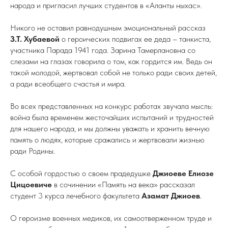
народа и пригласил лучших студентов в «Аланты ныхас».
Никого не оставил равнодушным эмоциональный рассказ
З.Т. Хубаевой
о героических подвигах ее деда – танкиста,
участника Парада 1941 года. Зарина Тамерлановна со
слезами на глазах говорила о том, как гордится им. Ведь он
такой молодой, жертвовал собой не только ради своих детей,
а ради всеобщего счастья и мира.
Во всех представленных на конкурс работах звучала мысль:
война была временем жесточайших испытаний и трудностей
для нашего народа, и мы должны уважать и хранить вечную
память о людях, которые сражались и жертвовали жизнью
ради Родины.
С особой гордостью о своем прадедушке
Джиоеве Елиозе
Цицоевиче
в сочинении «Память на века» рассказал
студент 3 курса лечебного факультета
Азамат Джиоев
.
О героизме военных медиков, их самоотверженном труде и