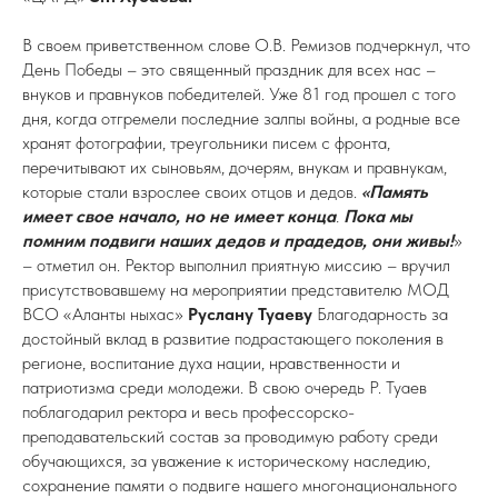
В своем приветственном слове О.В. Ремизов подчеркнул, что
День Победы – это священный праздник для всех нас –
внуков и правнуков победителей. Уже 81 год прошел с того
дня, когда отгремели последние залпы войны, а родные все
хранят фотографии, треугольники писем с фронта,
перечитывают их сыновьям, дочерям, внукам и правнукам,
которые стали взрослее своих отцов и дедов.
«Память
имеет свое начало, но не имеет конца
.
Пока мы
помним подвиги наших дедов и прадедов, они живы!
»
– отметил он. Ректор выполнил приятную миссию – вручил
присутствовавшему на мероприятии представителю МОД
ВСО «Аланты ныхас»
Руслану Туаеву
Благодарность за
достойный вклад в развитие подрастающего поколения в
регионе, воспитание духа нации, нравственности и
патриотизма среди молодежи. В свою очередь Р. Туаев
поблагодарил ректора и весь профессорско-
преподавательский состав за проводимую работу среди
обучающихся, за уважение к историческому наследию,
сохранение памяти о подвиге нашего многонационального