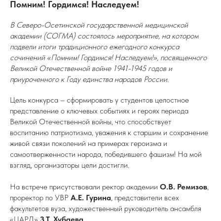
Помним! Гордимся! Наследуем!
В Северо-Осетинской государственной медицинской
академии (СОГМА) состоялось мероприятие, на котором
подвели итоги традиционного ежегодного конкурса
сочинений «Помним! Гордимся! Наследуем!», посвященного
Великой Отечественной войне 1941-1945 годов и
приуроченного к Году единства народов России.
Цель конкурса – сформировать у студентов целостное
представление о ключевых событиях и героях периода
Великой Отечественной войны, что способствует
воспитанию патриотизма, уважения к старшим и сохранение
живой связи поколений на примерах героизма и
самоотверженности народа, победившего фашизм! На мой
взгляд, организаторы цели достигли.
На встрече присутствовали ректор академии
О.В. Ремизов
,
проректор по УВР
А.Е. Гурина
, представители всех
факультетов вуза, художественный руководитель ансамбля
«ЦАРД»
З.Т. Хубаева.