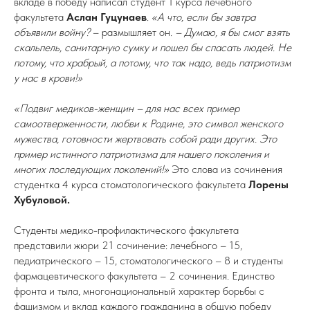
вкладе в победу написал студент 1 курса лечебного
факультета
Аслан Гуцунаев
.
«А что, если бы завтра
объявили войну?
– размышляет он.
– Думаю, я бы смог взять
скальпель, санитарную сумку и пошел бы спасать людей. Не
потому, что храбрый, а потому, что так надо, ведь патриотизм
у нас в крови!»
«Подвиг медиков-женщин – для нас всех пример
самоотверженности, любви к Родине, это символ женского
мужества, готовности жертвовать собой ради других. Это
пример истинного патриотизма для нашего поколения и
многих последующих поколений!»
Это слова из сочинения
студентка 4 курса стоматологического факультета
Лорены
Хубуловой.
Студенты медико-профилактического факультета
представили жюри 21 сочинение: лечебного – 15,
педиатрического – 15, стоматологического – 8 и студенты
фармацевтического факультета – 2 сочинения. Единство
фронта и тыла, многонациональный характер борьбы с
фашизмом и вклад каждого гражданина в общую победу