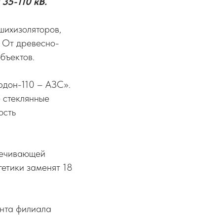
35-110 кВ.
шихизоляторов,
. От древесно-
бъектов.
рдон-110 – АЗС».
 стеклянные
ость
печивающей
гетики заменят 18
онта филиала