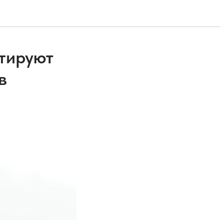
тируют
в