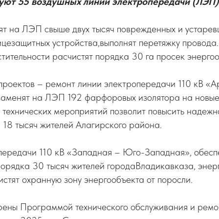
уют 55 воздушных линий электропередачи (ЛЭП) 
ят на ЛЭП свыше двух тысяч поврежденных и устарев
цезащитных устройства,выполнят перетяжку провода
тительности расчистят порядка 30 га просек энергоо
проектов – ремонт линии электропередачи 110 кВ «А
заменят на ЛЭП 192 фарфоровых изолятора на новые
 технических мероприятий позволит повысить надежн
 18 тысяч жителей Алагирского района.
передачи 110 кВ «Западная – Юго-Западная», обес
орядка 30 тысяч жителей городаВладикавказа, энер
истят охранную зону энергообъекта от поросли.
рены Программой технического обслуживания и рем