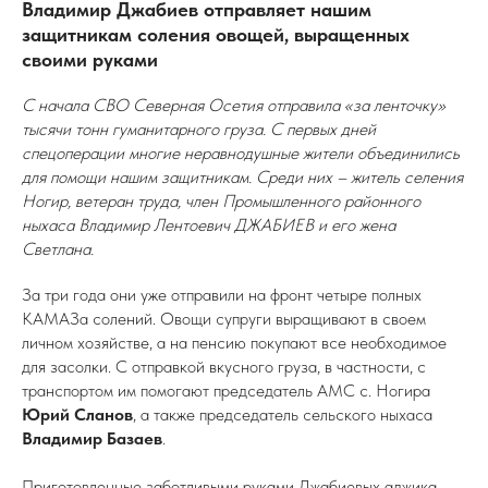
Владимир Джабиев отправляет нашим
защитникам соления овощей, выращенных
своими руками
С начала СВО Северная Осетия отправила «за ленточку»
тысячи тонн гуманитарного груза. С первых дней
спецоперации многие неравнодушные жители объединились
для помощи нашим защитникам. Среди них – житель селения
Ногир, ветеран труда, член Промышленного районного
ныхаса Владимир Лентоевич ДЖАБИЕВ и его жена
Светлана.
За три года они уже отправили на фронт четыре полных
КАМАЗа солений. Овощи супруги выращивают в своем
личном хозяйстве, а на пенсию покупают все необходимое
для засолки. С отправкой вкусного груза, в частности, с
транспортом им помогают председатель АМС с. Ногира
Юрий Сланов
, а также председатель сельского ныхаса
Владимир Базаев
.
Приготовленные заботливыми руками Джабиевых аджика,