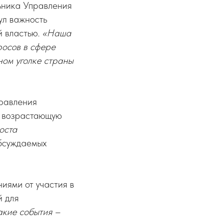
ьника Управления
ул важность
й властью.
«Наша
росов в сфере
ном уголке страны
равления
а возрастающую
оста
обсуждаемых
иями от участия в
й для
акие события –