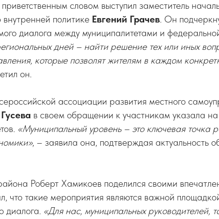
 приветственным словом выступил заместитель начал
 внутренней политике
Евгений Грачев
. Он подчеркн
мого диалога между муниципалитетами и федерально
егиональных дней – найти решение тех или иных воп
вления, которые позволят жителям в каждом конкрет
метил он.
сероссийской ассоциации развития местного самоуп
 Гусева
в своем обращении к участникам указала н
тов.
«Муниципальный уровень – это ключевая точка р
номики»
, – заявила она, подтверждая актуальность 
района Роберт Хамикоев поделился своими впечатлен
л, что такие мероприятия являются важной площадко
о диалога.
«Для нас, муниципальных руководителей, т