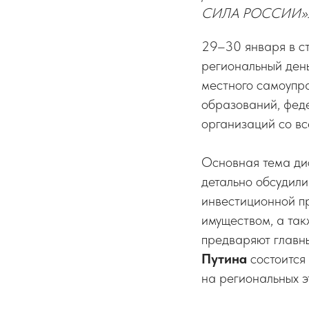
СИЛА РОССИИ»
29–30 января в ст
региональный ден
местного самоупр
образований, феде
организаций со вс
Основная тема ди
детально обсудили
инвестиционной п
имуществом, а та
предваряют главн
Путина
состоится
на региональных э