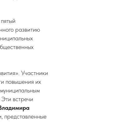
 пятый
нного развитию
униципальных
общественных
вития». Участники
ти повышения их
 муниципальным
 Эти встречи
Владимира
и, представленные