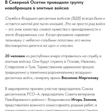
В Северной Осетии проводили группу
новобранцев в элитные войска
Служба в Воздушно-десантных войсках (ВДВ) всегда была и
остается мечтой для тысяч юношей. Это не просто род войск
– это знак качества, символ мужества и принадлежности к
элите Вооруженных сил. Когда призывник надевает
тельняшку с небесно-голубыми полосами, его жизнь
бесповоротно делится на «до» и «после».
20 человек
из республики вчера отправились на службу в
элитные войска. Они будут служить в Пскове, Иваново,
Ставрополе и Туле. Торжественная церемония прошла
традиционно у памятника родоначальнику воздушно-
десантных войск, генералу армии
Василию Маргелову
.
В мероприятии приняли участие председатель Союза
десантников РСО–А, председатель Совета ветеранов
Левобережного района г. Владикавказа
Игорь Золоев
,
представители военного комиссариата, родные ребят, а
также кадеты-курсанты следственного комитета Центра