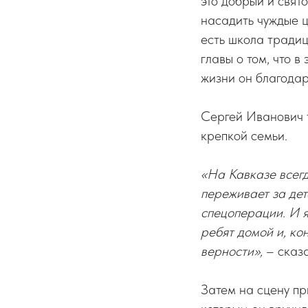
это добрый и свят
насадить чуждые ц
есть школа традиц
главы о том, что в
жизни он благода
Сергей Иванович т
крепкой семьи.
«На Кавказе всег
переживает за дет
спецоперации. И 
ребят домой и, ко
верности»,
– сказа
Затем на сцену пр