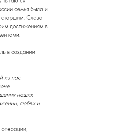
м пытаются
оссии семья была и
к старшим. Слова
своим достижениям в
ментами.
ль в создании
й из нас
зоне
ащения наших
ажении, любви и
 операции,