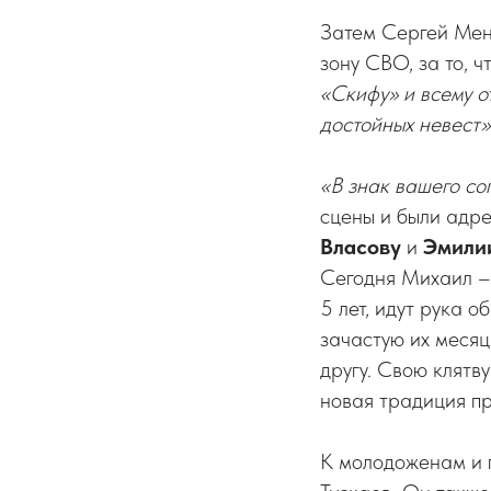
Затем Сергей Меня
зону СВО, за то, 
«Скифу» и всему о
достойных невест»
«В знак вашего со
сцены и были адр
Власову
и
Эмили
Сегодня Михаил –
5 лет, идут рука 
зачастую их месяц
другу. Свою клятв
новая традиция пр
К молодоженам и 