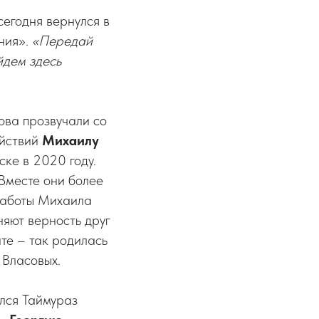
егодня вернулся в
ания».
«Передай
йдем здесь
лова прозвучали со
ействий
Михаилу
ске в 2020 году.
Вместе они более
 работы Михаила
няют верность друг
те – так родилась
 Власовых.
лся Таймураз