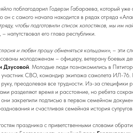
йло поблагодарил Годерзи Габараева, который уже с
что он с самого начала находится в рядах отряда «Ал
тряду, чтобы подготовили список холостяков, мы им на
, – напутствовал его глава республики.
гласия и любви прошу обменяться кольцами»
, – эти с
есованы молодоженам – офицеру, ветерану боевых д
и Дзусовой
. Молодые люди познакомились в Пятигор
 участник СВО, командир экипажа самолета ИЛ-76. 
об руку, преодолевая все трудности. Из-за специфики
ами разделяют время и расстояние, но ребята сохра
у они закрепили подписью в первом семейном докумен
азднования и счастливая семейная история супругов
гостям праздника с приветственными словами обрати