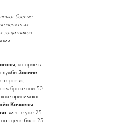
олняют боевые
ековечить их
ых защитников
вами
аговы
, которые в
й службы
Залине
е героев».
тном браке они 50
акже принимают
айа Кочиевы
ева
вместе уже 25
 на сцене было 25.