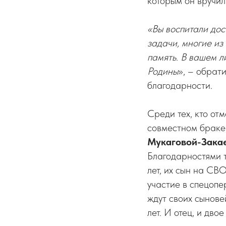
которым он вручил
«Вы воспитали дос
задачи, многие из
память. В вашем л
Родины
», – обрат
благодарности.
Среди тех, кто о
совместном браке 
Мукаговой-Зака
Благодарностями 
лет, их сын на СВ
участие в спецоп
ждут своих сынове
лет. И отец, и дв