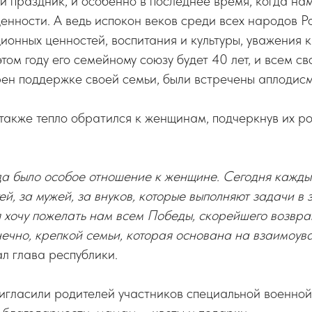
ой праздник, и особенно в последнее время, когда на
енности. А ведь испокон веков среди всех народов Р
ионных ценностей, воспитания и культуры, уважения 
 этом году его семейному союзу будет 40 лет, и всем 
рен поддержке своей семьи, были встречены аплодис
акже тепло обратился к женщинам, подчеркнув их ро
да было особое отношение к женщине. Сегодня кажды
ей, за мужей, за внуков, которые выполняют задачи в 
я хочу пожелать нам всем Победы, скорейшего возвр
нечно, крепкой семьи, которая основана на взаимоув
л глава республики.
игласили родителей участников специальной военной