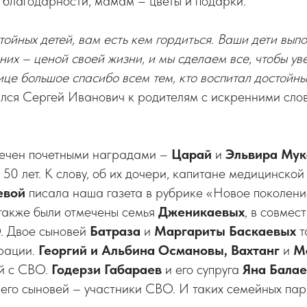
 благодарности, мамам – цветы и подарки.
тойных детей, вам есть кем гордиться. Ваши дети вып
 них – ценой своей жизни, и мы сделаем все, чтобы ув
ице большое спасибо всем тем, кто воспитал достойн
ился Сергей Иванович к родителям с искренними сло
тмечен почетными наградами –
Царай
и
Эльвира Мук
50 лет. К слову, об их дочери, капитане медицинско
евой
писала наша газета в рубрике «Новое поколени
также были отмечены семья
Дженикаевых
, в совмес
О. Двое сыновей
Батраза
и
Маргариты
Баскаевых
т
ерации.
Георгий и Альбина Османовы, Вахтанг
и
М
й с СВО.
Годерзи Габараев
и его супруга
Яна Бала
ое его сыновей – участники СВО. И таких семейных пар