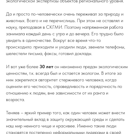
экологической экспертизы объектов регионального уровня.
Да и просто по-человечески очень переживал за природу и
животных. Всего и не перечислишь. При этом не оставлял и
науку, преподавая в СКГМИ. Поэтому напряженная работа
занимала каждый день с утра и до вечера. Его трудно было
увидеть в одиночестве. Вокруг все время что-то
происходило: приходили и уходили люди, звенели телефоны,
шелестели письма, факсы, готовил доклады.
И вот уже более
30 лет
он неизменно предан экологическим
ценностям, т.к. всегда был и остается экологом. В итоге за
ним закрепился авторитет стержневого человека, когда
оценили его честность, справедливость и порядочность по
отношению к людям, вне зависимости от их ранга и
возраста.
Теняев – яркий пример того, как один человек может внести
значительный вклад в защиту окружающей среды и сделать
наш мир немного чище и красивее. Именно такие люди
становятся постепенно неформальными лидерами в своей