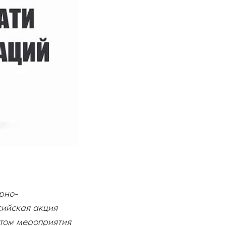
рно-
сийская акция
нтом мероприятия