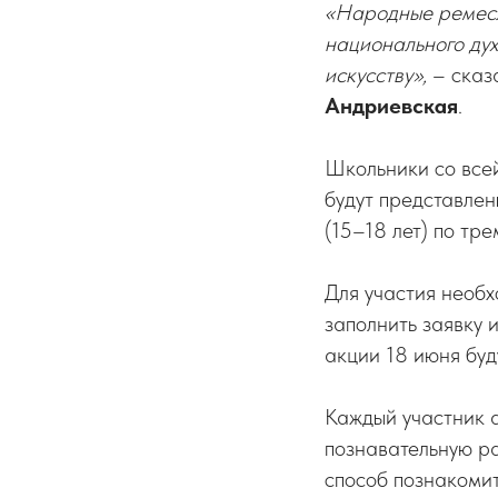
«Народные ремесл
национального духа
искусству»,
– сказа
Андриевская
.
Школьники со всей
будут представлены
(15–18 лет) по тр
Для участия необ
заполнить заявку 
акции 18 июня буд
Каждый участник 
познавательную р
способ познакоми