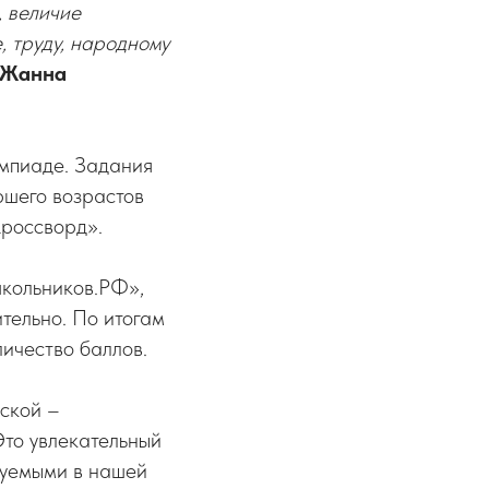
 величие
, труду, народному
Жанна
импиаде. Задания
аршего возрастов
Кроссворд».
школьников.РФ»,
тельно. По итогам
ичество баллов.
ской –
то увлекательный
зуемыми в нашей