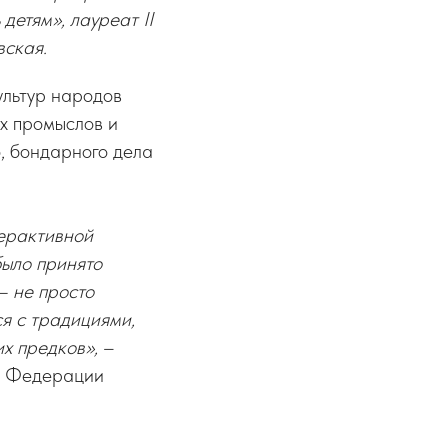
детям», лауреат II
ская.
ультур народов
ых промыслов и
, бондарного дела
терактивной
было принято
– не просто
я с традициями,
х предков»,
–
ой Федерации