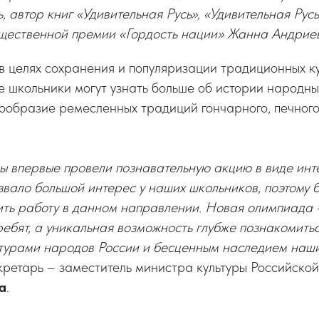
, автор книг «Удивительная Русь», «Удивительная Русь 
щественной премии «Гордость нации» Жанна Андриев
в целях сохранения и популяризации традиционных к
е школьники могут узнать больше об истории народн
гообразие ремесленных традиций гончарного, печного
ы впервые провели познавательную акцию в виде ин
звало большой интерес у наших школьников, поэтому 
ть работу в данном направлении. Новая олимпиада 
ебят, а уникальная возможность глубже познакомитьс
турами народов России и бесценным наследием наши
екретарь – заместитель министра культуры Российск
а
.