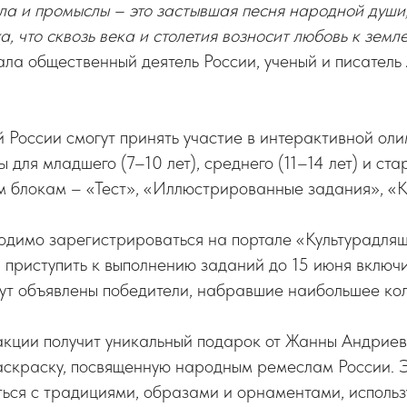
а и промыслы – это застывшая песня народной души,
, что сквозь века и столетия возносит любовь к земле
ла общественный деятель России, ученый и писатель
 России смогут принять участие в интерактивной ол
 для младшего (7–10 лет), среднего (11–14 лет) и ст
ем блокам – «Тест», «Иллюстрированные задания», «
ходимо зарегистрироваться на портале «Культурадля
и приступить к выполнению заданий до 15 июня включи
ут объявлены победители, набравшие наибольшее кол
акции получит уникальный подарок от Жанны Андриев
аскраску, посвященную народным ремеслам России. Э
ться с традициями, образами и орнаментами, исполь