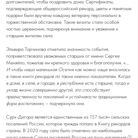
долгожителей, чтобы поздравить дома. Сертификаты,
подтверждающие общероссийский рекорд, цветы и памятные
подарки были вручены каждому ветерану персонально в
торжественной обстановке. Такие визиты стали особой
частью церемонии, подчеркнув внимание и уважение к
старшим жителям села.
Эльвира Торчинова отметила значимость события,
поприветствовала уважаемых старших от имени Сергея
Меняйло, пожелав им крепкого здоровья и благополучия.
«...
И чтобы наша маленькая Осетия как можно чаще вносилась
в такие книги рекордов по таким именно показателям. Когда
в доме, в селе, в городе, в республике есть старшие, тогда и
уклад жизни совершенно другой, это способствует
преемственности поколений и устойчивости традиционных
форм воспитания»,
– подчеркнула она.
Сурх-Дигора является единственным из 157 тысяч сельских
поселений России, которое трижды попало в Книгу рекордов
страны. В 2020 году село было отмечено за наибольшее
число членов Союза писателей России на душу населения (5