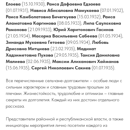
Елоева
(15.10.1930),
Ранса Дафаевна Едзаева
(01.07.1931),
Нависа
Абисаловна Мамукаева
(07.01.1932),
Раиса Камболатовна Бичегкуева
(15.03.1932),
Раиса
Аламатовна Каргинова
(08.05.1933),
Липа Саулоховна
Рамонова
(21.09.1933),
Юрий Харитонович
Гасинов
(21.05.1934),
Масорка Васильевна Сабеева
(01.05.1934),
Зинаида Мухаевна
Гетоева
(09.05.1934),
Любовь
Дрисовна Митциева
(23.02.1935),
Мадинат
Хадзиметовна
Пухова
(29.05.1935),
Таисия Даниловна
Малиева
(02.06.1935),
Максим Алиханович Хайманов
(15.06.1935),
Сергей Николаевич Сакиев
(01.07.1935).
Все перечисленные сельчане-долгожители – особые люди с
сильным характером и славным трудовым прошлым за
плечами. Жизнестойкость, трудолюбие и оптимизм – главные
секреты их долголетия. Каждый из них достоин отдельного
рассказа.
Представители районной и республиканской власти, а также
инициаторы мероприятия лично посетили каждого из