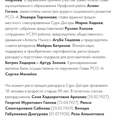
муниципального образования Ирафский район
Аслан
Гогаев
, заместитель министра труда и социального развития
РСО–А
Эльвира Торчинова
, глава администрации
местного самоуправления Сурх-Дигоры
Марик
Хадаев
,
депутат собрания представителей
Руслан Хохоев
,
сотрудники УСЗН района, председатель общественного
движения «Аланты Ныхас»
Агубе Гацалов
и председатель
совета ветеранов
Майран Бетрозов
. Финансовую
поддержку в приобретении сертификатов, регистрации
рекорда и подготовке подарков для долгожителей оказали
Батраз Хидиров
и
Артур Золоев
. Единовременные
выплаты были осуществлены по поручению Главы РСО–А
Сергея Меняйло
.
На момент регистрации рекорда в Сурх-Дигоре проживали
18 человек в возрасте старше 90 лет. В почетном списке
рекордсменов:
Соня Хадзиретовна Аркаева
(10.02.1927),
Георгий Муратович
Галиев
(15.04.1927),
Раиса
Слангериевна Сабеева
(20.03.1929),
Венера
Габулаевна Дзагурова
(01.07.1930),
Роза Аламатовна