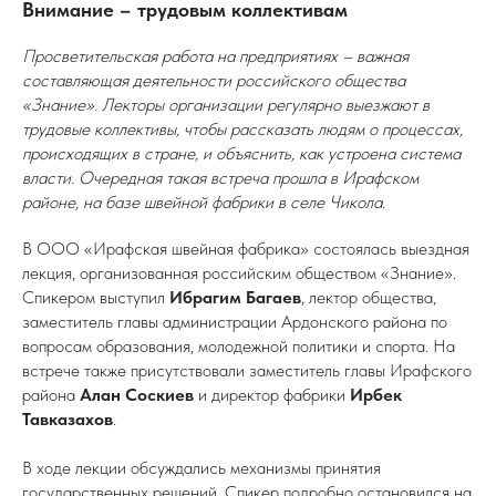
Внимание – трудовым коллективам
Просветительская работа на предприятиях – важная
составляющая деятельности российского общества
«Знание». Лекторы организации регулярно выезжают в
трудовые коллективы, чтобы рассказать людям о процессах,
происходящих в стране, и объяснить, как устроена система
власти. Очередная такая встреча прошла в Ирафском
районе, на базе швейной фабрики в селе Чикола.
В ООО «Ирафская швейная фабрика» состоялась выездная
лекция, организованная российским обществом «Знание».
Спикером выступил
Ибрагим Багаев
, лектор общества,
заместитель главы администрации Ардонского района по
вопросам образования, молодежной политики и спорта. На
встрече также присутствовали заместитель главы Ирафского
района
Алан Соскиев
и директор фабрики
Ирбек
Тавказахов
.
В ходе лекции обсуждались механизмы принятия
государственных решений. Спикер подробно остановился на