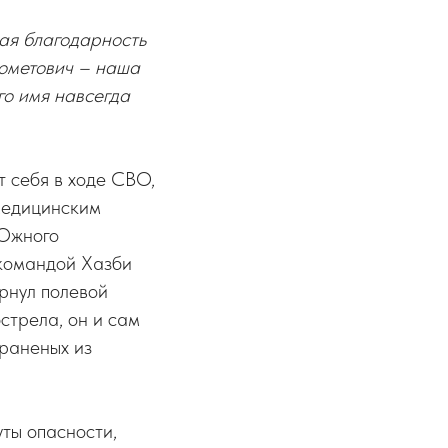
кая благодарность
ометович – наша
го имя навсегда
 себя в ходе СВО,
медицинским
 Южного
 командой Хазби
рнул полевой
стрела, он и сам
 раненых из
уты опасности,