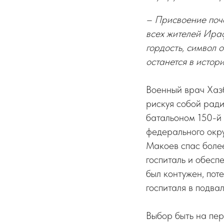
– Присвоение поче
всех жителей Ира
гордость, символ 
останется в истор
Военный врач Хазб
рискуя собой рад
батальоном 150-й
федерального окру
Макоев спас боле
госпиталь и обесп
был контужен, пот
госпиталя в подва
Выбор быть на пер