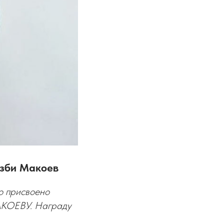
азби Макоев
о присвоено
МАКОЕВУ. Награду