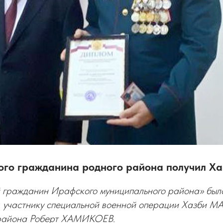
ого гражданина родного района получил Х
 гражданин Ирафского муниципального района» был
у, участнику специальной военной операции Хазби 
 района Роберт ХАМИКОЕВ.