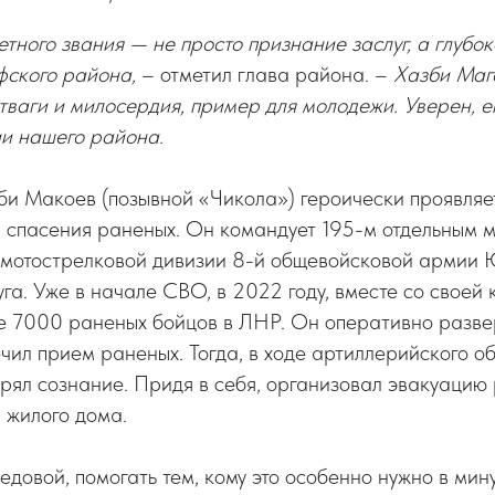
тного звания — не просто признание заслуг, а глубо
фского района,
– отметил глава района. –
Хазби Маг
отваги и милосердия, пример для молодежи. Уверен, е
ии нашего района.
и Макоев (позывной «Чикола») героически проявляет
и спасения раненых. Он командует 195-м отдельным 
 мотострелковой дивизии 8-й общевойсковой армии
га. Уже в начале СВО, в 2022 году, вместе со своей
е 7000 раненых бойцов в ЛНР. Он оперативно разве
ечил прием раненых. Тогда, в ходе артиллерийского об
ерял сознание. Придя в себя, организовал эвакуацию
л жилого дома.
едовой, помогать тем, кому это особенно нужно в мин