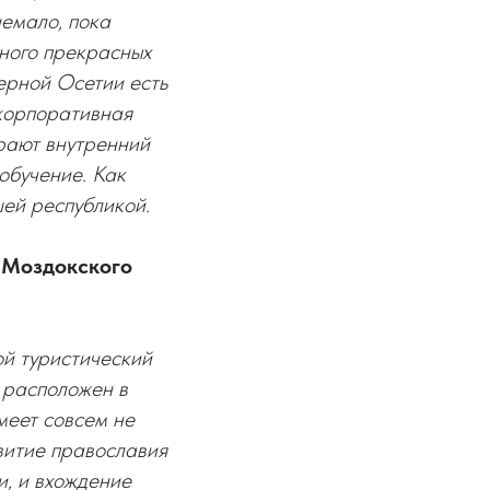
немало, пока
много прекрасных
верной Осетии есть
 корпоративная
рают внутренний
обучение. Как
шей республикой.
 Моздокского
ой туристический
 расположен в
имеет совсем не
витие православия
и, и вхождение