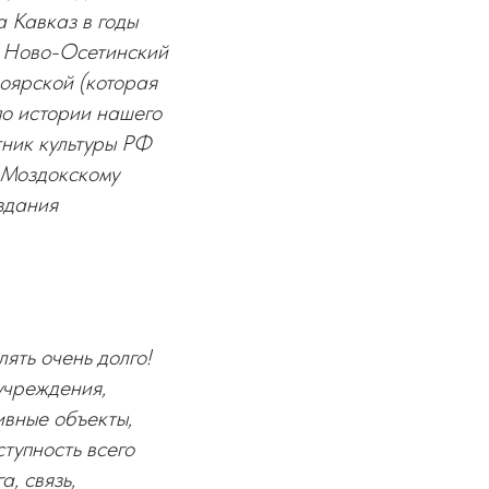
а Кавказ в годы
и Ново-Осетинский
оярской (которая
по истории нашего
тник культуры РФ
 Моздокскому
оздания
ять очень долго!
учреждения,
ивные объекты,
ступность всего
, связь,