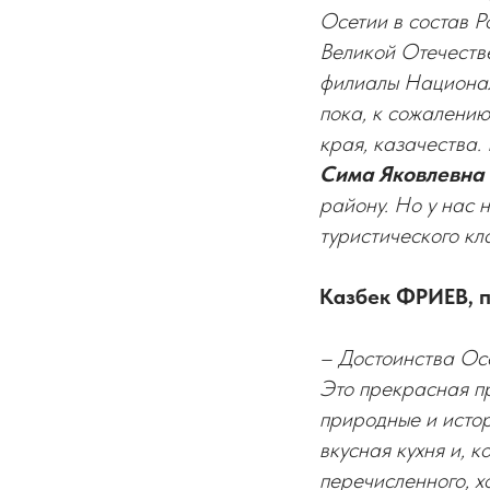
Осетии в состав Р
Великой Отечеств
филиалы Национал
пока, к сожалению
края, казачества.
Сима Яковлевна
району. Но у нас 
туристического кл
Казбек ФРИЕВ, п
– Достоинства Осе
Это прекрасная пр
природные и истор
вкусная кухня и, 
перечисленного, х