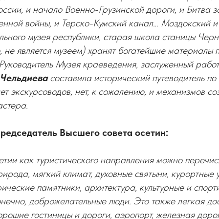
оссии, и начало Военно-Грузинской дороги, и Битва з
енной войны, и Терско-Кумский канал… Моздокский 
ьного музея республики, старая школа станицы Черн
, не является музеем) хранят богатейшие материалы 
 Руководитель Музея краеведения, заслуженный рабо
 Чельдиева
составила исторический путеводитель по
нет экскурсоводов, нет, к сожалению, и механизмов с
астера.
редседатель Высшего совета осетин:
тии как туристического направления можно перечисл
ирода, мягкий климат, духовные святыни, курортные 
ические памятники, архитектура, культурные и спорт
конечно, доброжелательные люди. Это также легкая до
орошие гостиницы и дороги, аэропорт, железная дорога