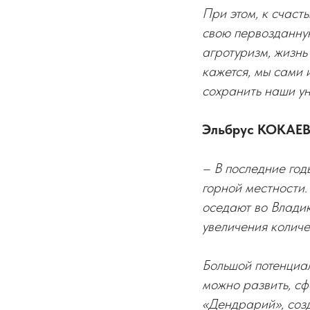
При этом, к счаст
свою первозданную
агротуризм, жизнь
кажется, мы сами 
сохранить наши ун
Эльбрус КОКАЕВ,
– В последние год
горной местности.
оседают во Владик
увеличения количе
Большой потенциал,
можно развить, сф
«Дендрарий», созд