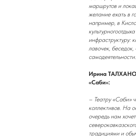
маршрутов и локац
желание ехать в г
например, в Кисло
культурногоотдыха
инфраструктуру: к
лавочек, беседок,
самодеятельности.
Ирина ТАЛХАНОВ
«Саби»:
– Театру «Саби» ч
коллективов. На о
очередь нам хочет
северокавказского
традициями и обыч