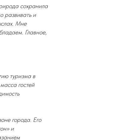
 природа сохранила
о развивать и
ыслах. Мне
бладаем. Главное,
тию туризма в
 масса гостей
димость
зоне города. Его
он» и
азанием