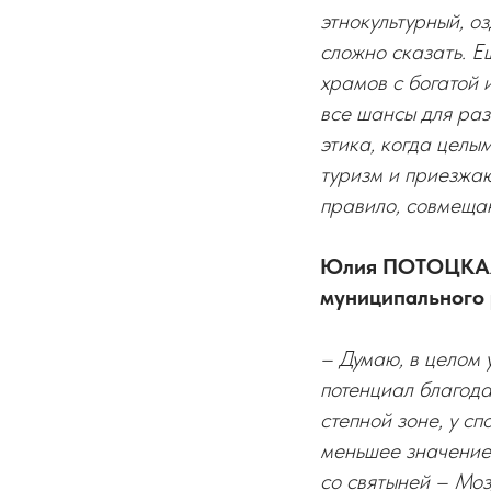
этнокультурный, о
сложно сказать. Е
храмов с богатой 
все шансы для раз
этика, когда цел
туризм и приезжаю
правило, совмещаю
Юлия ПОТОЦКАЯ,
муниципального 
– Думаю, в целом 
потенциал благод
степной зоне, у сп
меньшее значение 
со святыней – Моз