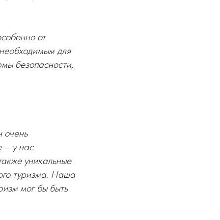
особенно от
 необходимым для
рмы безопасности,
н очень
 – у нас
 также уникальные
ого туризма. Наша
ризм мог бы быть