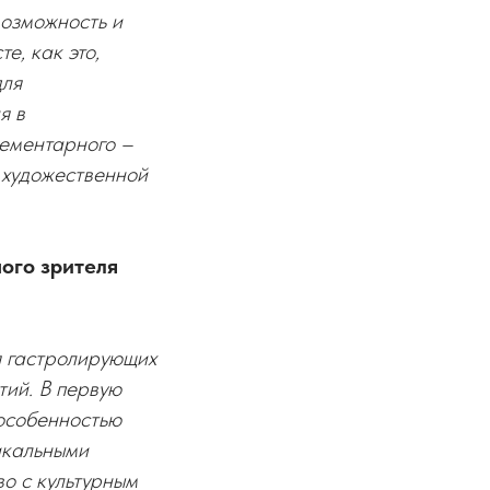
возможность и
е, как это,
для
я в
лементарного –
в художественной
ого зрителя
я гастролирующих
тий. В первую
 особенностью
икальными
о с культурным