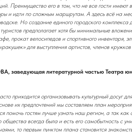
ий. Преимущество его в том, что не все гости имеют 
оры и идти по сложным маршрутам. А здесь всё на мест
водске. Но создание единого городского комплекса 
 туристов предполагает хотя бы минимальные вложени
афе, прокат велосипедов и спортивного инвентаря, э
 «ракушек» для выступления артистов, членов кружко
А, заведующая литературной частью Театра юн
асто приходится организовывать культурный досуг дл
снове их предпочтений мы составляем план мероприя
ся помочь гостям лучше узнать наш регион, а так как
 общества всегда была и есть его самобытность с ун
аями, то первым пунктом плана становится знакомств