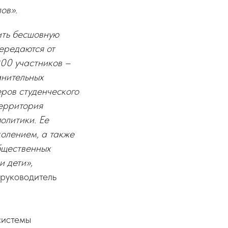
ов».
ить бесшовную
передаются от
000 участников –
анительных
еров студенческого
Территория
олитики. Ее
олением, а также
бщественных
 дети»,
 руководитель
системы