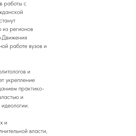
в работы с
ажданской
станут
 из регионов
 «Движения
ной работе вузов и
литологов и
ет укрепление
данием практико-
властью и
 идеологии.
х и
лнительной власти,