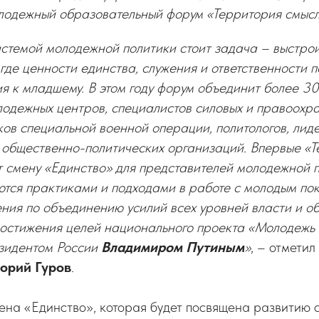
лодежный образовательный форум «Территория смысл
истемой молодежной политики стоит задача – выстро
 где ценности единства, служения и ответственности 
я к младшему. В этом году форум объединит более 3
лодежных центров, специалистов силовых и правоохр
ков специальной военной операции, политологов, лид
 общественно-политических организаций. Впервые «
 смену «Единство» для представителей молодежной п
тся практиками и подходами в работе с молодым пок
ния по объединению усилий всех уровней власти и о
остижения целей национального проекта «Молодежь и
зидентом России
Владимиром Путиным
»
, – отметил
горий Гуров
.
ена «Единство», которая будет посвящена развитию 