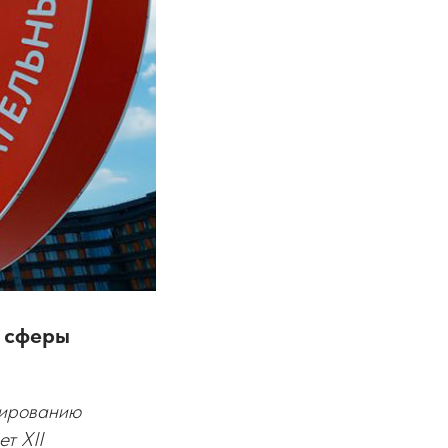
й сферы
мированию
т XII