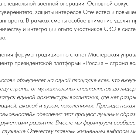
в специальной военной операции. Основной фокус –
суверенитета, защиты интересов Отечества и повыш
 аппарата. В рамках смены особое внимание уделят 
ничеству и интеграции опыта участников СВО в систе
ью.
ения форума традиционно станет Мастерская управ
центр президентской платформы «Россия – страна во
слов» объединяет на одной площадке всех, кто ежед
еду страны: от муниципальных специалистов до лиде
запуск единой архитектуры воспитания, где нет разр
ацией, школой и вузом, поколениями. Президентская
возможностей» обеспечит этот процесс лучшими обра
трументами развития. Вместе мы формируем сообщест
ь служение Отечеству главным жизненным выбором м