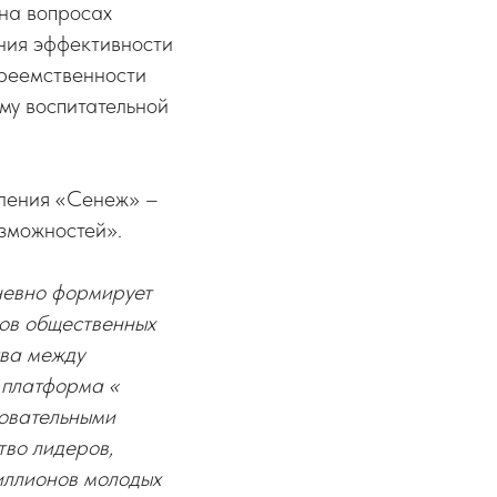
 на вопросах
ения эффективности
преемственности
му воспитательной
ления «Сенеж» –
зможностей».
невно формирует
ров общественных
ыва между
 платформа «
зовательными
во лидеров,
иллионов молодых