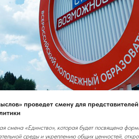
мыслов» проведет смену для представителе
литики
ая смена «Единство», которая будет посвящена фор
тельной среды и укреплению общих ценностей, открое