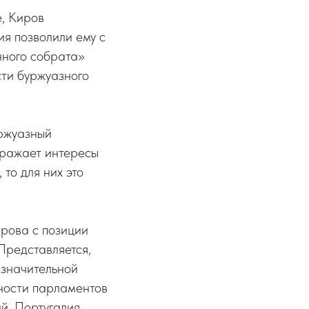
, Киров
я позволили ему с
нного собрата»
ти буржуазного
уржуазный
ыражает интересы
то для них это
ирова с позиции
Представляется,
 значительной
ьности парламентов
й, Португалия,