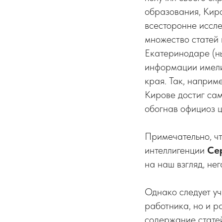
образования, Киро
всесторонне иссл
множество статей 
Екатеринодаре (ны
информации имели
края. Так, наприм
Кирове достиг са
обогнав официоз ц
Примечательно, чт
интеллигенции
Се
на наш взгляд, не
Однако следует уч
работника, но и ра
содержание статей