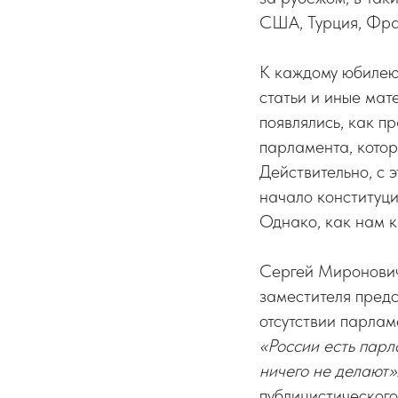
США, Турция, Фран
К каждому юбилею
статьи и иные мат
появлялись, как п
парламента, кото
Действительно, с 
начало конституци
Однако, как нам к
Сергей Миронович 
заместителя пред
отсутствии парлам
«России есть парл
ничего не делают»
публицистическог