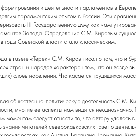
 формирования и деятельности парламентов в Европе
долгим парламентским опытом в России. Эти сравнени
ризовать III Государственную думу как «ампутирова
ламентов Запада. Определение С.М. Кировым сущнос
 годы Советской власти стало классическим.
ода в газете «Терек» С.М. Киров писал о том, что и б
ех стран и народов характерен тем, что он везде в
щих) слоев населения. Что касается трудящихся масс, 
ивая общественно-политическую деятельность С.М. К
ости, многие ее аспекты нам видятся неоднозначно. 
ым моментам следует отнести то, что автору удалось в
 знания читателей северокавказских газет о деятел
х государствах, как Англия, Бразилия, Германия, Кита