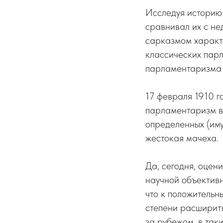
Исследуя историю
сравнивал их с не
сарказмом характе
классических пар
парламентаризма в
17 февраля 1910 г
парламентаризм вс
определенных (иму
жестокая мачеха.
Да, сегодня, оцен
научной объективн
что к положительн
степени расширить
за рубежом, в таки