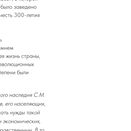
 было заведено
 честь 300-летия
ь
амнем
ая жизнь страны,
революционных
тепени были
ого наследия С.М.
, его населяющих,
ать нужды такой
и экономических,
равственным. В то