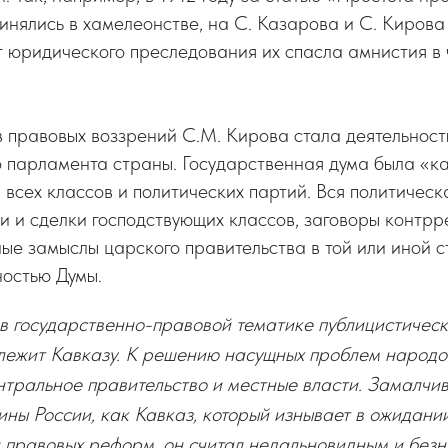
инялись в хамелеонстве, на С. Казарова и С. Кирова
т юридического преследования их спасла амнистия в
 правовых воззрений С.М. Кирова стала деятельност
 парламента страны. Государственная дума была «к
 всех классов и политических партий. Вся политическ
и и сделки господствующих классов, заговоры контр
ые замыслы царского правительства в той или иной с
ностью Думы.
в государственно-правовой тематике публицистическ
ежит Кавказу. К решению насущных проблем народов
нтральное правительство и местные власти. Замалчив
ны России, как Кавказ, который изнывает в ожидани
 правовых реформ, он считал недальновидным и безн