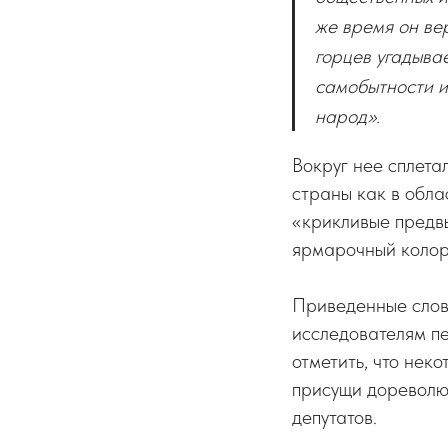
же время он вер
горцев угадыва
самобытности и
народ».
Вокруг нее сплета
страны как в обла
«крикливые предв
ярмарочный колор
Приведенные слов
исследователям пе
отметить, что нек
присущи дореволю
депутатов.