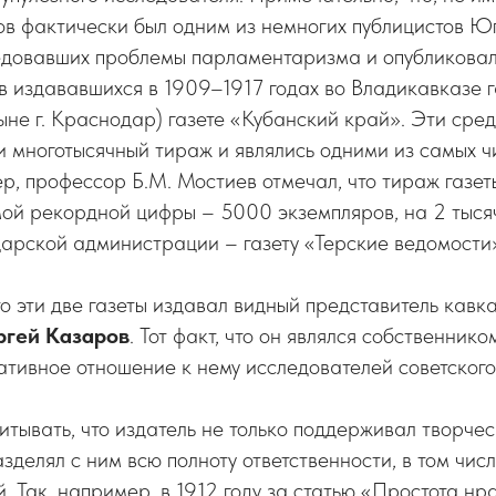
в фактически был одним из немногих публицистов Юг
едовавших проблемы парламентаризма и опубликовал
в издававшихся в 1909–1917 годах во Владикавказе г
не г. Краснодар) газете «Кубанский край». Эти сре
 многотысячный тираж и являлись одними из самых ч
ер, профессор Б.М. Мостиев отмечал, что тираж газет
мой рекордной цифры – 5000 экземпляров, на 2 тыся
арской администрации – газету «Терские ведомости
о эти две газеты издавал видный представитель кавк
ргей Казаров
. Тот факт, что он являлся собственнико
гативное отношение к нему исследователей советског
итывать, что издатель не только поддерживал творчес
зделял с ним всю полноту ответственности, в том числ
. Так, например, в 1912 году за статью «Простота нра