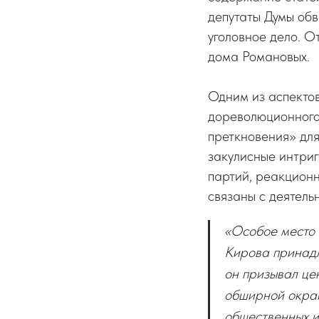
депутаты Думы обв
уголовное дело. О
дома Романовых.
Одним из аспектов
дореволюционного
преткновения» для
закулисные интриг
партий, реакционн
связаны с деятель
«Особое место 
Кирова принадл
он призывал це
обширной окраи
общественных и