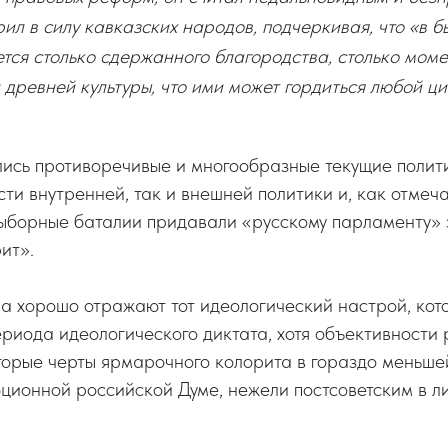
ил в силу кавказских народов, подчеркивая, что «в б
ется столько сдержанного благородства, столько мом
 древней культуры, что ими может гордиться любой ц
лись противоречивые и многообразные текущие полит
сти внутренней, так и внешней политики и, как отмеч
ыборные баталии придавали «русскому парламенту» 
ит».
а хорошо отражают тот идеологический настрой, кот
риода идеологического диктата, хотя объективности 
оторые черты ярмарочного колорита в гораздо меньше
ционной российской Думе, нежели постсоветским в л