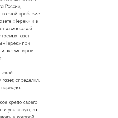
а России,
 по этой проблеме
азете «Терек» и в
дства массовой
итаемых газет
ы «Терек» при
чи экземпляров
».
азской
м газет, определил,
о периода.
кое кредо своего
е и уголовную, за
вов», в которой