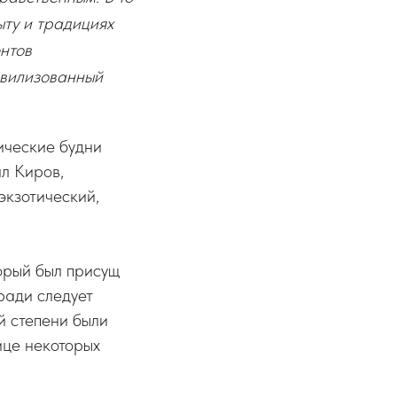
ыту и традициях
ентов
ивилизованный
ические будни
ал Киров,
экзотический,
орый был присущ
ради следует
й степени были
ице некоторых