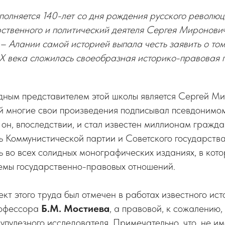
полняется 140-лет со дня рождения русского револю
рственного и политический деятеля Сергея Миронови
 Алании самой историей выпала честь заявить о том
XX века сложилась своеобразная историко-правовая 
дным представителем этой школы является Сергей М
ый многие свои произведения подписывал псевдонимо
он, впоследствии, и стал известен миллионам гражд
ь Коммунистической партии и Советского государства
ь во всех солидных монографических изданиях, в кот
лемы государственно-правовых отношений.
кт этого труда был отмечен в работах известного ис
рофессора
Б.М. Мостиева
, а правовой, к сожалению,
рупулезного исследователя. Примечательно, что, не и