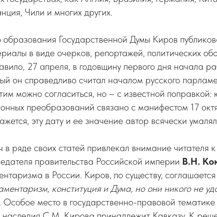
ция, Чили и многих других.
 образования Государственной Думы Киров публиков
ериалы в виде очерков, репортажей, политических об
равило, 27 апреля, в годовщину первого дня начала р
рый он справедливо считал началом русского парлам
этим можно согласиться, но – с известной поправкой:
онных преобразований связано с манифестом 17 октя
ажется, эту дату и ее значение автор всячески умалял
в ряде своих статей привлекал внимание читателя к
седателя правительства Российской империи
В.Н. Ко
ентаризма в России. Киров, по существу, соглашается 
аментаризм, конституция и Дума, но они никого не уд
.
Особое место в государственно-правовой тематике
о наследия С.М. Кирова принадлежит Кавказу. К ре