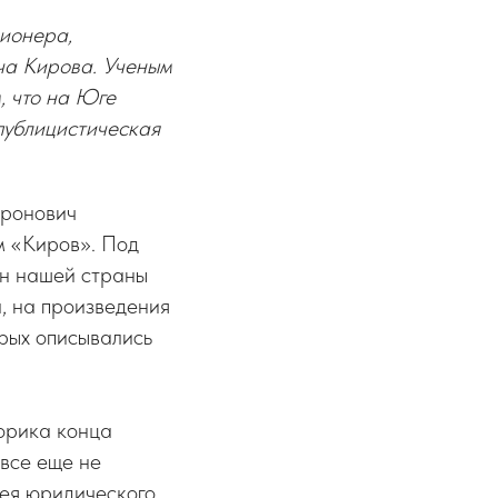
ционера,
ча Кирова. Ученым
, что на Юге
публицистическая
иронович
м «Киров». Под
ан нашей страны
, на произведения
орых описывались
торика конца
 все еще не
мея юридического