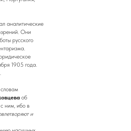
ал аналитические
озрений. Они
аботы русского
ентаризма.
 юридическое
бря 1905 года.
.
 словам
ковцева
об
с ним, ибо в
овлетворяют и
шению насущных