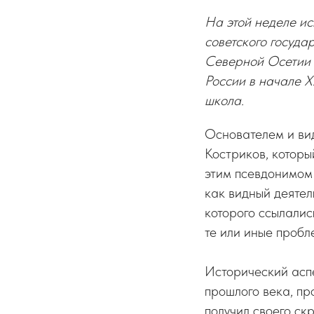
На этой неделе ис
советского госуда
Северной Осетии –
России в начале 
школа.
Основателем и ви
Костриков, котор
этим псевдонимом 
как видный деятел
которого ссылалис
те или иные проб
Исторический аспе
прошлого века, п
получил своего ск