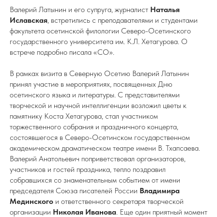
Валерий Латынин и его супруга, журналист
Наталья
Иславская
, встретились с преподавателями и студентами
факультета осетинской филологии Северо-Осетинского
государственного университета им. К.Л. Хетагурова. О
встрече подробно писала «СО».
В рамках визита в Северную Осетию Валерий Латынин
принял участие в мероприятиях, посвященных Дню
осетинского языка и литературы. С представителями
творческой и научной интеллигенции возложил цветы к
памятнику Коста Хетагурова, стал участником
торжественного собрания и праздничного концерта,
состоявшегося в Северо-Осетинском государственном
академическом драматическом театре имени В. Тхапсаева.
Валерий Анатольевич поприветствовал организаторов,
участников и гостей праздника, тепло поздравил
собравшихся со знаменательным событием от имени
председателя Союза писателей России
Владимира
Мединского
и ответственного секретаря творческой
организации
Николая Иванова
. Еще один приятный момент