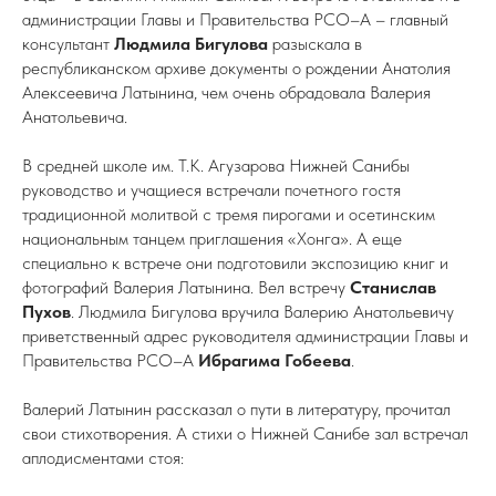
администрации Главы и Правительства РСО–А – главный
консультант
Людмила Бигулова
разыскала в
республиканском архиве документы о рождении Анатолия
Алексеевича Латынина, чем очень обрадовала Валерия
Анатольевича.
В средней школе им. Т.К. Агузарова Нижней Санибы
руководство и учащиеся встречали почетного гостя
традиционной молитвой с тремя пирогами и осетинским
национальным танцем приглашения «Хонга». А еще
специально к встрече они подготовили экспозицию книг и
фотографий Валерия Латынина. Вел встречу
Станислав
Пухов
. Людмила Бигулова вручила Валерию Анатольевичу
приветственный адрес руководителя администрации Главы и
Правительства РСО–А
Ибрагима Гобеева
.
Валерий Латынин рассказал о пути в литературу, прочитал
свои стихотворения. А стихи о Нижней Санибе зал встречал
аплодисментами стоя: