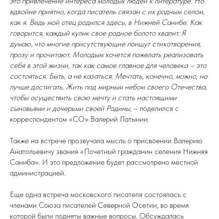
это привлечение интереса молодых людей к литературе. Но
вдвойне приятно, когда писатель связан с их родным селом,
как я. Ведь мой отец родился здесь, в Нижней Санибе. Как
говорится, каждый кулик свое родное болото хвалит. Я
думаю, что многие присутствующие поищут стихотворения,
прозу и прочитают. Молодым хочется пожелать реализовать
себя в этой жизни, так как самое главное для человека – это
состояться. Быть, а не казаться. Мечтать, конечно, можно, но
лучше достигать. Жить под мирным небом своего Отечества,
чтобы осуществить свою мечту и стать настоящими
сыновьями и дочерьми своей Родины,
– поделился с
корреспондентом «СО» Валерий Латынин.
Также на встрече прозвучала мысль о присвоении Валерию
Анатольевичу звания «Почетный гражданин селения Нижняя
Саниба». И это предложение будет рассмотрено местной
администрацией.
Еще одна встреча московского писателя состоялась с
членами Союза писателей Северной Осетии, во время
которой были подняты важные вопросы. Обсуждалась