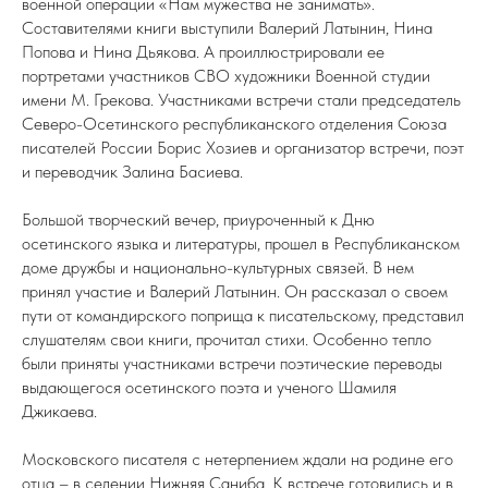
военной операции «Нам мужества не занимать».
Составителями книги выступили Валерий Латынин, Нина
Попова и Нина Дьякова. А проиллюстрировали ее
портретами участников СВО художники Военной студии
имени М. Грекова. Участниками встречи стали председатель
Северо-Осетинского республиканского отделения Союза
писателей России Борис Хозиев и организатор встречи, поэт
и переводчик Залина Басиева.
Большой творческий вечер, приуроченный к Дню
осетинского языка и литературы, прошел в Республиканском
доме дружбы и национально-культурных связей. В нем
принял участие и Валерий Латынин. Он рассказал о своем
пути от командирского поприща к писательскому, представил
слушателям свои книги, прочитал стихи. Особенно тепло
были приняты участниками встречи поэтические переводы
выдающегося осетинского поэта и ученого Шамиля
Джикаева.
Московского писателя с нетерпением ждали на родине его
отца – в селении Нижняя Саниба. К встрече готовились и в