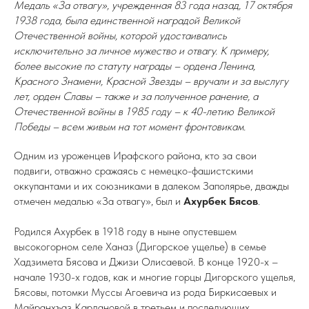
Медаль «За отвагу», учрежденная 83 года назад, 17 октября
1938 года, была единственной наградой Великой
Отечественной войны, которой удостаивались
исключительно за личное мужество и отвагу. К примеру,
более высокие по статуту награды – ордена Ленина,
Красного Знамени, Красной Звезды – вручали и за выслугу
лет, орден Славы – также и за полученное ранение, а
Отечественной войны в 1985 году – к 40-летию Великой
Победы – всем живым на тот момент фронтовикам.
Одним из уроженцев Ирафского района, кто за свои
подвиги, отважно сражаясь с немецко-фашистскими
оккупантами и их союзниками в далеком Заполярье, дважды
отмечен медалью «За отвагу», был и
Ахурбек Бясов
.
Родился Ахурбек в 1918 году в ныне опустевшем
высокогорном селе Ханаз (Дигорское ущелье) в семье
Хадзимета Бясова и Джизи Олисаевой. В конце 1920-х –
начале 1930-х годов, как и многие горцы Дигорского ущелья,
Бясовы, потомки Муссы Агоевича из рода Биркисаевых и
Майранхъаз Кардановой в третьем и последующих