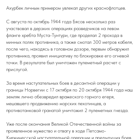
Ахурбек личным примером увлекал других краснофлотцев.
С августа по октябрь 1944 года Бясов несколько раз
участвовал в дерзких операциях разведчиков на левом
фланге хребта Муста-Тунтури, где проделал 2 прохода в
минных полях противника, а также смотал 300 метров кабеля,
после чего, находясь в головном дозоре, первым обнаружил
противника, проявил инициативу по блокировке его огневой
точки. В результате был уничтожен пулеметный расчет с
прислугой.
За время наступательных боев в десантной операции у
границы Норвегии с 17 октября по 20 октября 1944 года наш
земляк лично обезвредил вражеского горного егеря,
мешавшего продвижению морских пехотинцев, а
противотанковой гранатой уничтожил 2 пулеметных гнезда.
Уже после окончания Великой Отечественной войны за
проявленное мужество и отвагу в ходе Петсамо-
Киркинесской наступательной операции и предыдущих боев