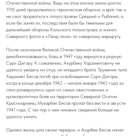
Отечественной войны. Ведь на этом клочке земли долгих
1195 дней продолжалась героическая оборона, и враг так и
не смог прорваться к полуостровам Средний и Рыбачий, а
если бы занял их, последствия были бы тяжелыми для
дальнейшей обороны Кольского полуострова, а значит,
Северного флота и «Ленд-лиза» по северному маршруту.
После окончания Великой Отечественной войны,
демобилизовавшись, боец в 1947 году вернулся в родную
Сурх-Дигору. К сожалению, Ахурбеку Хадзиметовичу не
удалось увидеть ни отца, ни младшего брата. Труженик тыла
Хадзимет Бясов погиб при освобождении Сурх-Дигоры,
когда в конце декабря 1942 – начале января 1943 года за
село развернулись одни из самых ожесточенных и
кровопролитных боев на территории Северной Осетии.
Красноармеец Мухарбек Бясов пропал без вести в августе
1941 года. С тех пор о нем никаких сведений больше не
удалось узнать.
Однако жизнь шла своим чередом, и Ахурбек Бясов начал