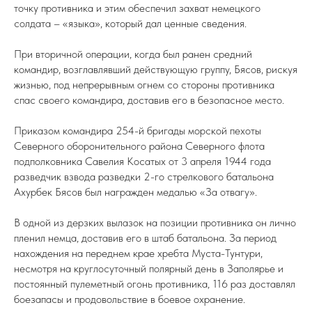
точку противника и этим обеспечил захват немецкого
солдата – «языка», который дал ценные сведения.
При вторичной операции, когда был ранен средний
командир, возглавлявший действующую группу, Бясов, рискуя
жизнью, под непрерывным огнем со стороны противника
спас своего командира, доставив его в безопасное место.
Приказом командира 254-й бригады морской пехоты
Северного оборонительного района Северного флота
подполковника Савелия Косатых от 3 апреля 1944 года
разведчик взвода разведки 2-го стрелкового батальона
Ахурбек Бясов был награжден медалью «За отвагу».
В одной из дерзких вылазок на позиции противника он лично
пленил немца, доставив его в штаб батальона. За период
нахождения на переднем крае хребта Муста-Тунтури,
несмотря на круглосуточный полярный день в Заполярье и
постоянный пулеметный огонь противника, 116 раз доставлял
боезапасы и продовольствие в боевое охранение.