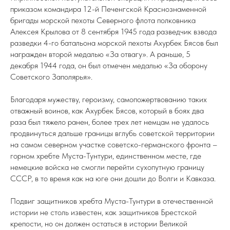
приказом командира 12-й Печенгской Краснознаменной
бригады морской пехоты Северного флота полковника
Алексея Крылова от 8 сентября 1945 года разведчик взвода
разведки 4-го батальона морской пехоты Ахурбек Бясов был
награжден второй медалью «За отвагу». А раньше, 5
декабря 1944 года, он был отмечен медалью «За оборону
Советского Заполярья».
Благодаря мужеству, героизму, самопожертвованию таких
отважный воинов, как Ахурбек Бясов, который в боях два
раза был тяжело ранен, более трех лет немцам не удалось
продвинуться дальше границы вглубь советской территории
на самом северном участке советско-германского фронта –
горном хребте Муста-Тунтури, единственном месте, где
немецкие войска не смогли перейти сухопутную границу
СССР, в то время как на юге они дошли до Волги и Кавказа.
Подвиг защитников хребта Муста-Тунтури в отечественной
истории не столь известен, как защитников Брестской
крепости, но он должен остаться в истории Великой