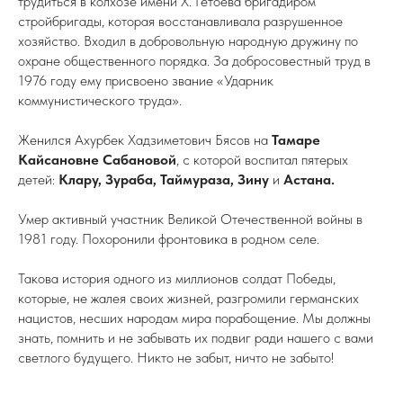
трудиться в колхозе имени Х. Гетоева бригадиром
стройбригады, которая восстанавливала разрушенное
хозяйство. Входил в добровольную народную дружину по
охране общественного порядка. За добросовестный труд в
1976 году ему присвоено звание «Ударник
коммунистического труда».
Женился Ахурбек Хадзиметович Бясов на
Тамаре
Кайсановне Сабановой
, с которой воспитал пятерых
детей:
Клару, Зураба, Таймураза, Зину
и
Астана.
Умер активный участник Великой Отечественной войны в
1981 году. Похоронили фронтовика в родном селе.
Такова история одного из миллионов солдат Победы,
которые, не жалея своих жизней, разгромили германских
нацистов, несших народам мира порабощение. Мы должны
знать, помнить и не забывать их подвиг ради нашего с вами
светлого будущего. Никто не забыт, ничто не забыто!