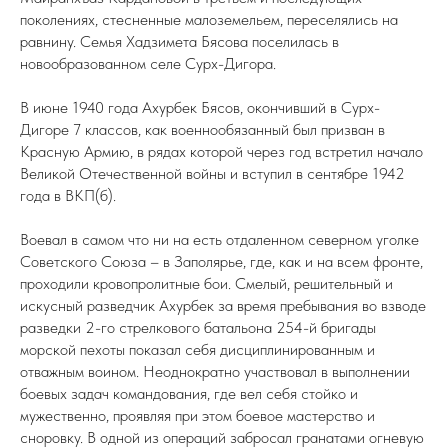
поколениях, стесненные малоземельем, переселялись на
равнину. Семья Хадзимета Бясова поселилась в
новообразованном селе Сурх-Дигора.
В июне 1940 года Ахурбек Бясов, окончивший в Сурх-
Дигоре 7 классов, как военнообязанный был призван в
Красную Армию, в рядах которой через год встретил начало
Великой Отечественной войны и вступил в сентябре 1942
года в ВКП(б).
Воевал в самом что ни на есть отдаленном северном уголке
Советского Союза – в Заполярье, где, как и на всем фронте,
проходили кровопролитные бои. Смелый, решительный и
искусный разведчик Ахурбек за время пребывания во взводе
разведки 2-го стрелкового батальона 254-й бригады
морской пехоты показал себя дисциплинированным и
отважным воином. Неоднократно участвовал в выполнении
боевых задач командования, где вел себя стойко и
мужественно, проявляя при этом боевое мастерство и
сноровку. В одной из операций забросал гранатами огневую