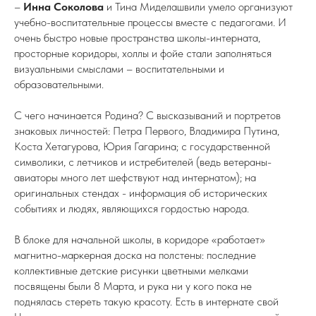
–
Инна Соколова
и Тина Миделашвили
умело организуют
учебно-воспитательные процессы вместе с педагогами. И
очень быстро новые пространства школы-интерната,
просторные коридоры, холлы и фойе стали заполняться
визуальными смыслами – воспитательными и
образовательными.
С чего начинается Родина? С высказываний и портретов
знаковых личностей: Петра Первого, Владимира Путина,
Коста Хетагурова, Юрия Гагарина; с государственной
символики, с летчиков и истребителей (ведь ветераны-
авиаторы много лет шефствуют над интернатом); на
оригинальных стендах - информация об исторических
событиях и людях, являющихся гордостью народа.
В блоке для начальной школы, в коридоре «работает»
магнитно-маркерная доска на полстены: последние
коллективные детские рисунки цветными мелками
посвящены были 8 Марта, и рука ни у кого пока не
поднялась стереть такую красоту. Есть в интернате свой