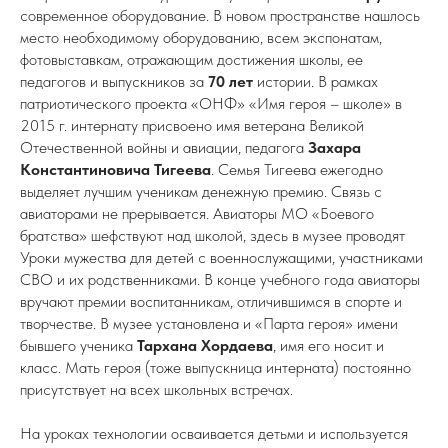
современное оборудование. В новом пространстве нашлось
место необходимому оборудованию, всем экспонатам,
фотовыставкам, отражающим достижения школы, ее
педагогов и выпускников за
70 лет
истории. В рамках
патриотического проекта «ОНФ» «Имя героя – школе» в
2015 г. интернату присвоено имя ветерана Великой
Отечественной войны и авиации, педагога
Захара
Константиновича Тигеева
. Семья Тигеева ежегодно
выделяет лучшим ученикам денежную премию. Связь с
авиаторами не прерывается. Авиаторы МО «Боевого
братства» шефствуют над школой, здесь в музее проводят
Уроки мужества для детей с военнослужащими, участниками
СВО и их родственниками. В конце учебного года авиаторы
вручают премии воспитанникам, отличившимся в спорте и
творчестве. В музее установлена и «Парта героя» имени
бывшего ученика
Тархана Хордаева
, имя его носит и
класс. Мать героя (тоже выпускница интерната) постоянно
присутствует на всех школьных встречах.
На уроках технологии осваивается детьми и используется