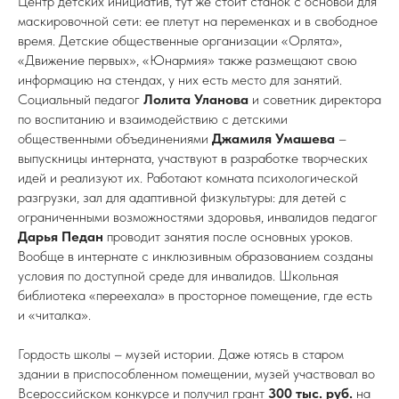
Центр детских инициатив, тут же стоит станок с основой для
маскировочной сети: ее плетут на переменках и в свободное
время. Детские общественные организации «Орлята»,
«Движение первых», «Юнармия» также размещают свою
информацию на стендах, у них есть место для занятий.
Социальный педагог
Лолита Уланова
и советник директора
по воспитанию и взаимодействию с детскими
общественными объединениями
Джамиля Умашева
–
выпускницы интерната, участвуют в разработке творческих
идей и реализуют их. Работают комната психологической
разгрузки, зал для адаптивной физкультуры: для детей с
ограниченными возможностями здоровья, инвалидов педагог
Дарья Педан
проводит занятия после основных уроков.
Вообще в интернате с инклюзивным образованием созданы
условия по доступной среде для инвалидов. Школьная
библиотека «переехала» в просторное помещение, где есть
и «читалка».
Гордость школы – музей истории. Даже ютясь в старом
здании в приспособленном помещении, музей участвовал во
Всероссийском конкурсе и получил грант
300 тыс. руб.
на