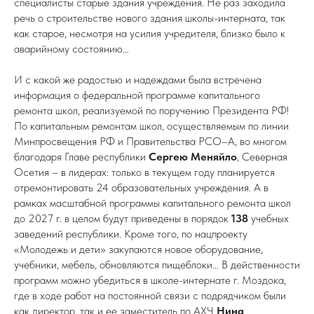
специалисты старые здания учреждения. Не раз заходила
речь о строительстве нового здания школы-интерната, так
как старое, несмотря на усилия учредителя, близко было к
аварийному состоянию…
И с какой же радостью и надеждами была встречена
информация о федеральной программе капитального
ремонта школ, реализуемой по поручению Президента РФ!
По капитальным ремонтам школ, осуществляемым по линии
Минпросвещения РФ и Правительства РСО–А, во многом
благодаря Главе республики
Сергею Меняйло
, Северная
Осетия – в лидерах: только в текущем году планируется
отремонтировать 24 образовательных учреждения. А в
рамках масштабной программы капитального ремонта школ
до 2027 г. в целом будут приведены в порядок
138
учебных
заведений республики. Кроме того, по нацпроекту
«Молодежь и дети» закупаются новое оборудование,
учебники, мебель, обновляются пищеблоки… В действенности
программ можно убедиться в школе-интернате г. Моздока,
где в ходе работ на постоянной связи с подрядчиком были
как директор, так и ее заместитель по АХЧ
Нина