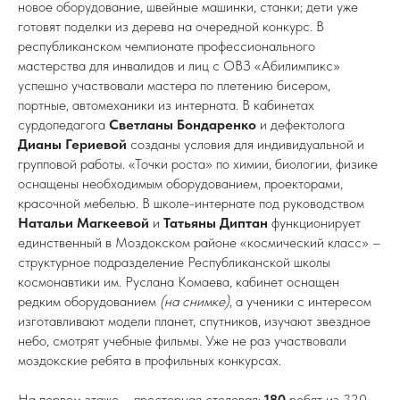
новое оборудование, швейные машинки, станки; дети уже
готовят поделки из дерева на очередной конкурс. В
республиканском чемпионате профессионального
мастерства для инвалидов и лиц с ОВЗ «Абилимпикс»
успешно участвовали мастера по плетению бисером,
портные, автомеханики из интерната. В кабинетах
сурдопедагога
Светланы
Бондаренко
и дефектолога
Дианы Гериевой
созданы условия для индивидуальной и
групповой работы. «Точки роста» по химии, биологии, физике
оснащены необходимым оборудованием, проекторами,
красочной мебелью. В школе-интернате под руководством
Натальи Магкеевой
и
Татьяны
Диптан
функционирует
единственный в Моздокском районе «космический класс» –
структурное подразделение Республиканской школы
космонавтики им. Руслана Комаева, кабинет оснащен
редким оборудованием
(на снимке)
, а ученики с интересом
изготавливают модели планет, спутников, изучают звездное
небо, смотрят учебные фильмы. Уже не раз участвовали
моздокские ребята в профильных конкурсах.
На первом этаже – просторная столовая:
180
ребят из 320