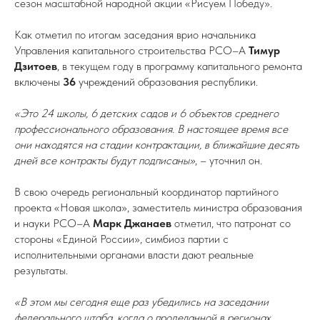
сезон масштабной народной акции «Рисуем Победу».
Как отметил по итогам заседания врио начальника
Управления капитального строительства РСО–А
Тимур
Дзитоев
, в текущем году в программу капитального ремонта
включены
36
учреждений образования республики.
«Это 24 школы, 6 детских садов и 6 объектов среднего
профессионального образования. В настоящее время все
они находятся на стадии контрактации, в ближайшие десять
дней все контракты будут подписаны»
, – уточнил он.
В свою очередь региональный координатор партийного
проекта «Новая школа», заместитель министра образования
и науки РСО–А
Марк Джанаев
отметил, что патронат со
стороны «Единой России», симбиоз партии с
исполнительными органами власти дают реальные
результаты.
«В этом мы сегодня еще раз убедились на заседании
федерального штаба, когда о проделанной в регионах