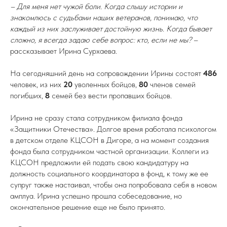
– Для меня нет чужой боли. Когда слышу истории и
знакомлюсь с судьбами наших ветеранов, понимаю, что
каждый из них заслуживает достойную жизнь. Когда бывает
сложно, я всегда задаю себе вопрос: кто, если не мы?
–
рассказывает Ирина Сурхаева.
На сегодняшний день на сопровождении Ирины состоят
486
человек, из них
20
уволенных бойцов,
80
членов семей
погибших,
8
семей без вести пропавших бойцов.
Ирина не сразу стала сотрудником филиала фонда
«Защитники Отечества». Долгое время работала психологом
в детском отделе КЦСОН в Дигоре, а на момент создания
фонда была сотрудником частной организации. Коллеги из
КЦСОН предложили ей подать свою кандидатуру на
должность социального координатора в фонд, к тому же ее
супруг также настаивал, чтобы она попробовала себя в новом
амплуа. Ирина успешно прошла собеседование, но
окончательное решение еще не было принято.