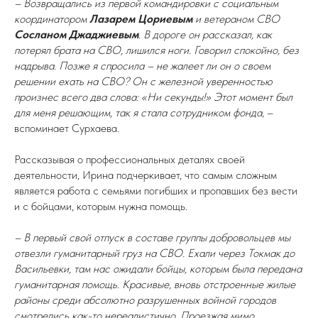
– Возвращались из первой командировки с социальным
координатором
Лазарем Цориевым
и ветераном СВО
Сосланом Джаджиевым
. В дороге он рассказал, как
потерял брата на СВО, лишился ноги. Говорил спокойно, без
надрыва. Позже я спросила – не жалеет ли он о своем
решении ехать на СВО? Он с железной уверенностью
произнес всего два слова: «Ни секунды!» Этот момент был
для меня решающим, так я стала сотрудником фонда
, –
вспоминает Сурхаева.
Рассказывая о профессиональных деталях своей
деятельности, Ирина подчеркивает, что самым сложным
является работа с семьями погибших и пропавших без вести
и с бойцами, которым нужна помощь.
– В первый свой отпуск в составе группы добровольцев мы
отвезли гуманитарный груз на СВО. Ехали через Токмак до
Васильевки, там нас ожидали бойцы, которым была передана
гуманитарная помощь. Красивые, вновь отстроенные жилые
районы среди абсолютно разрушенных войной городов
смотрелись как-то нереалистично. Проезжая мимо