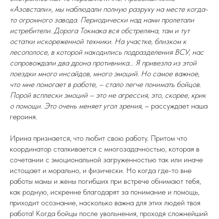
«Азовстали», мы наблюдали полную разруху на месте когда-
то огромного завода. Периодически над нами пролетали
истребители. Дорога Токмака вся обстреляна, там и тут
остатки искореженной техники. На участке, близком к
лесополосе, в которой находились подразделения ВСУ, нас
сопровождали два дрона противника… Я привезла из этой
поездки много инсайдов, много эмоций. Но самое важное,
что мне помогает в работе, – стало легче понимать бойцов.
Порой всплески эмоций – это не агрессия, это, скорее, крик
о помощи. Это очень меняет угол зрения
, – рассуждает наша
героиня.
Ирина признается, что любит свою работу. Притом что
координатор сталкивается с многозадачностью, которая в
сочетании с эмоциональной загруженностью так или иначе
истощает и морально, и физически. Но когда где-то вне
работы мамы и жены погибших при встрече обнимают тебя,
как родную, искренне благодарят за понимание и помощь,
приходит осознание, насколько важна для этих людей твоя
работа! Когда бойцы после увольнения, проходя сложнейший