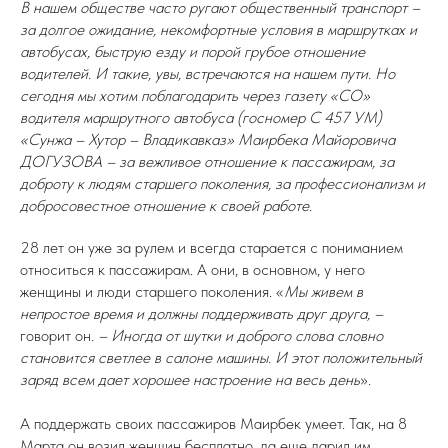
В нашем обществе часто ругают общественный транспорт –
за долгое ожидание, некомфортные условия в маршрутках и
автобусах, быструю езду и порой грубое отношение
водителей. И такие, увы, встречаются на нашем пути. Но
сегодня мы хотим поблагодарить через газету «СО»
водителя маршрутного автобуса (госномер С 457 УМ)
«Сунжа – Хутор – Владикавказ» Маирбека Майоровича
ДОГУЗОВА – за вежливое отношение к пассажирам, за
доброту к людям старшего поколения, за профессионализм и
добросовестное отношение к своей работе.
28 лет он уже за рулем и всегда старается с пониманием
относиться к пассажирам. А они, в основном, у него
женщины и люди старшего поколения. «
Мы живем в
непростое время и должны поддерживать друг друга, –
говорит он
. – Иногда от шутки и доброго слова словно
становится светлее в салоне машины. И этот положительный
заряд всем дает хорошее настроение на весь день
».
А поддержать своих пассажиров Маирбек умеет. Так, на 8
Марта он возил женщин бесплатно, да еще дарил им