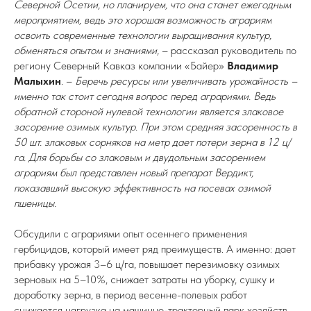
Северной Осетии, но планируем, что она станет ежегодным
мероприятием, ведь это хорошая возможность аграриям
освоить современные технологии выращивания культур,
обменяться опытом и знаниями,
– рассказал руководитель по
региону Северный Кавказ компании «Байер»
Владимир
Малыхин
. –
Беречь ресурсы или увеличивать урожайность –
именно так стоит сегодня вопрос перед аграриями. Ведь
обратной стороной нулевой технологии является злаковое
засорение озимых культур. При этом средняя засоренность в
50 шт. злаковых сорняков на метр дает потери зерна в 12 ц/
га. Для борьбы со злаковым и двудольным засорением
аграриям был представлен новый препарат Вердикт,
показавший высокую эффективность на посевах озимой
пшеницы.
Обсудили с аграриями опыт осеннего применения
гербицидов, который имеет ряд преимуществ. А именно: дает
прибавку урожая 3–6 ц/га, повышает перезимовку озимых
зерновых на 5–10%, снижает затраты на уборку, сушку и
доработку зерна, в период весенне-полевых работ
снижается нагрузка на машинно-тракторный парк хозяйств.