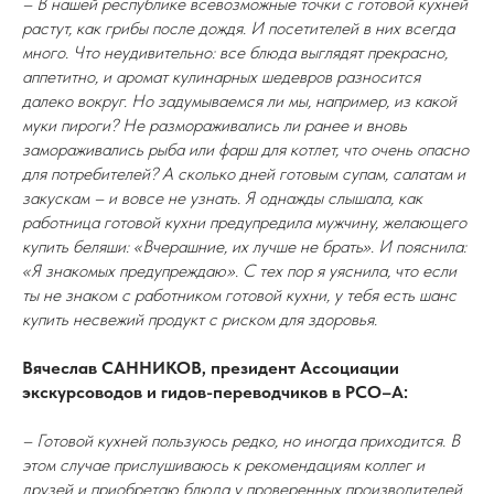
– В нашей республике всевозможные точки с готовой кухней
растут, как грибы после дождя. И посетителей в них всегда
много. Что неудивительно: все блюда выглядят прекрасно,
аппетитно, и аромат кулинарных шедевров разносится
далеко вокруг. Но задумываемся ли мы, например, из какой
муки пироги? Не размораживались ли ранее и вновь
замораживались рыба или фарш для котлет, что очень опасно
для потребителей? А сколько дней готовым супам, салатам и
закускам – и вовсе не узнать. Я однажды слышала, как
работница готовой кухни предупредила мужчину, желающего
купить беляши: «Вчерашние, их лучше не брать». И пояснила:
«Я знакомых предупреждаю». С тех пор я уяснила, что если
ты не знаком с работником готовой кухни, у тебя есть шанс
купить несвежий продукт с риском для здоровья.
Вячеслав САННИКОВ, президент Ассоциации
экскурсоводов и гидов-переводчиков в РСО–А:
– Готовой кухней пользуюсь редко, но иногда приходится. В
этом случае прислушиваюсь к рекомендациям коллег и
друзей и приобретаю блюда у проверенных производителей,