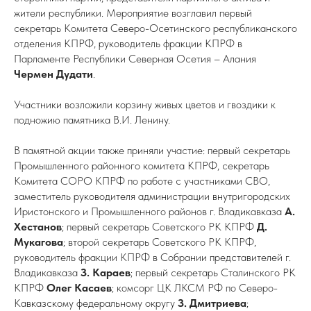
жители республики. Мероприятие возглавил первый
секретарь Комитета Северо-Осетинского республиканского
отделения КПРФ, руководитель фракции КПРФ в
Парламенте Республики Северная Осетия – Алания
Чермен Дудати
.
Участники возложили корзину живых цветов и гвоздики к
подножию памятника В.И. Ленину.
В памятной акции также приняли участие: первый секретарь
Промышленного районного комитета КПРФ, секретарь
Комитета СОРО КПРФ по работе с участниками СВО,
заместитель руководителя администрации внутригородских
Иристонского и Промышленного районов г. Владикавказа
А.
Хестанов
; первый секретарь Советского РК КПРФ
Д.
Мукагова
; второй секретарь Советского РК КПРФ,
руководитель фракции КПРФ в Собрании представителей г.
Владикавказа
З. Караев
; первый секретарь Сталинского РК
КПРФ
Олег Касаев
; комсорг ЦК ЛКСМ РФ по Северо-
Кавказскому федеральному округу
З.
Дмитриева
;