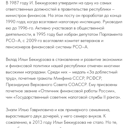
В 1987 году И. Бекмурзова утвердили на одну из самых
ответственных должностей в правительстве республики –
министром финансов. На этом посту он проработал до конца
1990 года, когда возглавил налоговую инспекцию. Руководил
ею до 1996-го. Активно участвовал в общественной
деятельности, в 1995 году был избран депутатом Парламента
РСО–А, с 2009-го возглавлял комитет ветеранов и
пенсионеров финансовой системы РСО–А.
Вклад Ильи Бекмурзова в становление и развитие экономики
и финансовой политики нашей республики отмечен многими
высокими наградами. Среди них – медаль «За доблестный
труд», почетные грамоты Минфина СССР, РСФСР,
Президиума Верховного Совета СОАССР. Ему присвоены
почетное звание «Отличник финансовой работы России»,
чин «Государственный советник налоговой службы II ранга».
Знали Илью Гавриловича и как примерного семьянина,
вырастившего двух дочерей, у него семеро внуков. К
сожалению, в 2013 году Ильи Бекмурзова не стало. Но те,