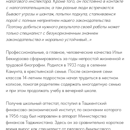
налогового инспектора. Кроме того, он постоянно в контакте
с налогоплательщиком, а там разные люди встречаются.
Бывают угрозы и шантаж, попытки подкупа, сталкиваемся
порой с полным неприятием нашего законодательства.
Поэтому добиться нужного результата своей работы может
только специалист с безукоризненным знанием
законодательства и морально устойчивый...»
Профессиональные, а главное, человеческие качества Ильи
Бекмурзова сформировались за годы непростой жизненной и
трудовой биографии. Родился в 1933 году в селении
Камунта, в крестьянской семье. После окончания семи
классов 14-летним подростком начал трудиться в местном
колхозе, помогая родителям содержать многодетную семью
и при этом продолжать учебу в вечерней школе.
Получив школьный аттестат, поступил в Ташкентский
финансово-экономический институт, по окончании которого
в 1956 году был направлен в аппарат Министерства
финансов Таджикистана. Здесь он за сравнительно короткое
время вырос как специалист от рядового финансового