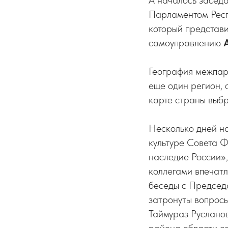
А началось засед
Парламентом Респ
который представи
самоуправлению
География межпарл
еще один регион, 
карте страны выбр
Несколько дней н
культуре Совета 
наследие России»,
коллегами впечат
беседы с Председ
затронуты вопросы
Таймураз Русланов