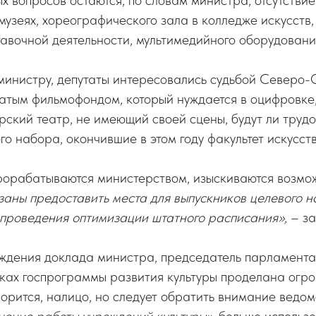
х вопросов остаются, по словам министра, отсутстви
узеях, хореографического зала в колледже искусств,
авочной деятельности, мультимедийного оборудования
министру, депутаты интересовались судьбой Северо-
гатым фильмофондом, который нуждается в оцифровке,
ский театр, не имеющий своей сцены, будут ли труд
го набора, окончившие в этом году факультет искусств
рорабатываются министерством, изыскиваются возмож
аны предоставить места для выпускников целевого на
 проведения оптимизации штатного расписания»,
– за
ждения доклада министра, председатель парламента 
ках госпрограммы развития культуры проделана огро
ворится, налицо, но следует обратить внимание ведом