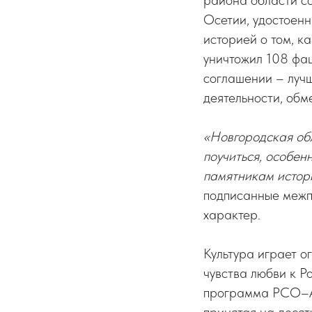
района области с
Осетии, удостоен
историей о том, к
уничтожил 108 фа
соглашении – лучш
деятельности, обм
«Новгородская обл
поучиться, особен
памятникам истори
подписанные межп
характер.
Культура играет о
чувства любви к Р
программа РСО–А 