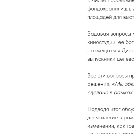
В числе проблемны
фондохранилищ в м
площадей для выст
Задавая вопросы 
киностудии, ее бо
размещаться Дигор
выпускники целево
Все эти вопросы п
решения.
«Мы обяз
сделано в рамках
Подводя итог обсу
десятилетие в рам
изменения, как го