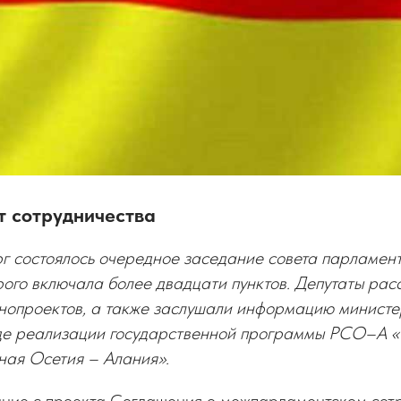
 сотрудничества
г состоялось очередное заседание совета парламент
рого включала более двадцати пунктов. Депутаты рас
нопроектов, а также заслушали информацию министе
де реализации государственной программы РСО–А «Р
ная Осетия – Алания».