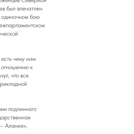
роженцев Северной
ев был впечатлен
 в одиночном бою
 межпарламентском
рческой
 есть чему нам
у отношению к
ул, что все
прикладной
нии подлинного
ударственная
– Алания»,