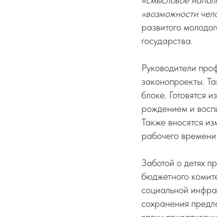
«смысловое напол
«возможности чел
развитого молодог
государства.
Руководители про
законопроекты. Та
блоке. Готовятся 
рождением и восп
Также вносятся из
рабочего времени 
Заботой о детях п
бюджетного комит
социальной инфрас
сохранения предла