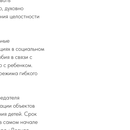
овать
, духовно
ения целостности
ьные
циях в социальном
бия в связи с
 с ребенком.
 режима гибкого
седателя
зации объектов
ия детей. Срок
 в самом начале