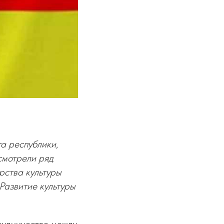
а республики,
смотрели ряд
рства культуры
азвитие культуры