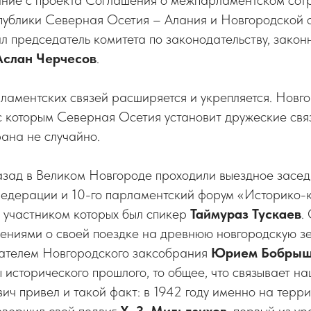
ание с проекта Соглашения о межпарламентском сот
ублики Северная Осетия – Алания и Новгородской о
л председатель комитета по законодательству, закон
Аслан Черчесов
.
аментских связей расширяется и укрепляется. Новго
с которым Северная Осетия установит дружеские связ
ана не случайно.
азад в Великом Новгороде проходили выездное засед
Федерации и 10-го парламентский форум «Историко-к
 участником которых был спикер
Таймураз Тускаев
.
лениями о своей поездке на древнюю новгородскую з
ателем Новгородского заксобрания
Юрием Бобры
 исторического прошлого, то общее, что связывает н
ич привел и такой факт: в 1942 году именно на терр