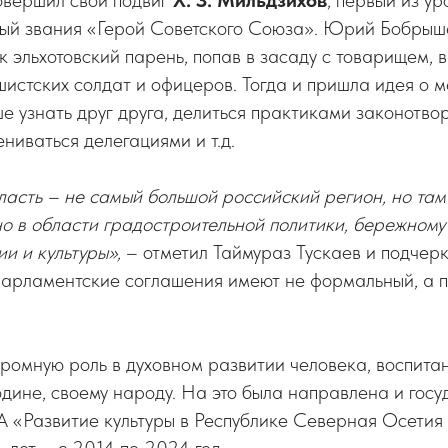
овершил свой подвиг
Х. З. Мильдзихов
, первый из у
ный звания «Герой Советского Союза». Юрий Бобрыш
ак эльхотовский парень, попав в засаду с товарищем,
шистских солдат и офицеров. Тогда и пришла идея о
е узнать друг друга, делиться практиками законотво
ениваться делегациями и т.д.
асть – не самый большой российский регион, но там
но в области градостроительной политики, бережном
и и культуры»,
– отметил Таймураз Тускаев и подчеркн
арламентские соглашения имеют не формальный, а 
громную роль в духовном развитии человека, воспита
одине, своему народу. На это была направлена и гос
«Развитие культуры в Республике Северная Осетия 