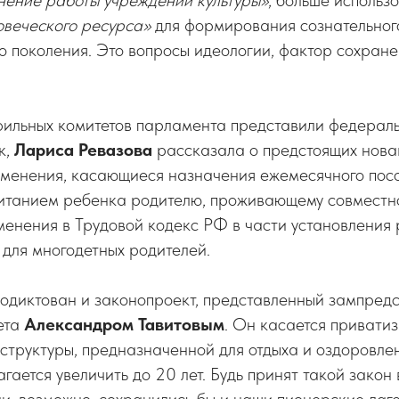
нение работы учреждений культуры»
, больше использ
овеческого ресурса»
для формирования сознательного
о поколения. Это вопросы идеологии, фактор сохран
фильных комитетов парламента представили федерал
к,
Лариса Ревазова
рассказала о предстоящих нова
изменения, касающиеся назначения ежемесячного посо
итанием ребенка родителю, проживающему совместно
менения в Трудовой кодекс РФ в части установления
для многодетных родителей.
родиктован и законопроект, представленный зампред
ета
Александром Тавитовым
. Он касается привати
труктуры, предназначенной для отдыха и оздоровлен
гается увеличить до 20 лет. Будь принят такой закон