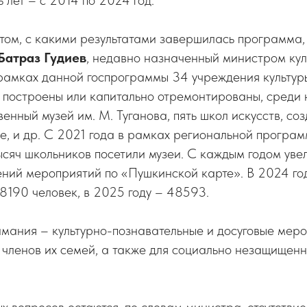
 лет – с 2014 по 2024 год.
ом, с какими результатами завершилась программа,
Батраз Гудиев
, недавно назначенный министром кул
 рамках данной госпрограммы 34 учреждения культур
 построены или капитально отремонтированы, среди 
енный музей им. М. Туганова, пять школ искусств, со
е, и др. С 2021 года в рамках региональной програ
ысяч школьников посетили музеи. С каждым годом уве
ний мероприятий по «Пушкинской карте». В 2024 го
8190 человек, в 2025 году – 48593.
имания – культурно-познавательные и досуговые меро
членов их семей, а также для социально незащищенн