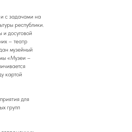
 и с задачами на
ьтуры республики.
ы и досуговой
них – театр
здан музейный
ммы «Музеи –
личивается
ду картой
приятия для
ых групп