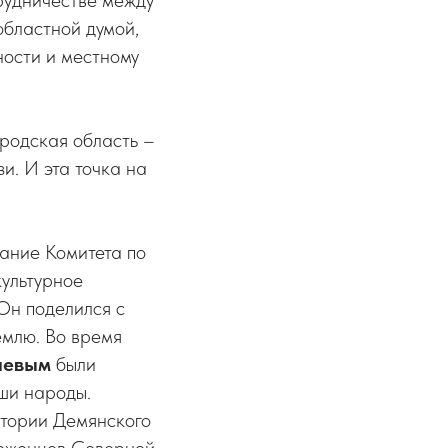
рудничестве между
бластной думой,
ности и местному
родская область –
и. И эта точка на
ание Комитета по
ультурное
 Он поделился с
емлю. Во время
шевым
были
аши народы.
итории Демянского