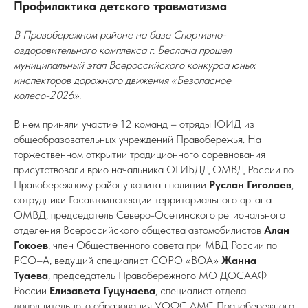
Профилактика детского травматизма
В Правобережном районе на базе Спортивно-
оздоровительного комплекса г. Беслана прошел
муниципальный этап Всероссийского конкурса юных
инспекторов дорожного движения «Безопасное
колесо-2026».
В нем приняли участие 12 команд – отряды ЮИД из
общеобразовательных учреждений Правобережья. На
торжественном открытии традиционного соревнования
присутствовали врио начальника ОГИБДД ОМВД России по
Правобережному району капитан полиции
Руслан Гиголаев
,
сотрудники Госавтоинспекции территориального органа
ОМВД, председатель Северо-Осетинского регионального
отделения Всероссийского общества автомобилистов
Алан
Гокоев
, член Общественного совета при МВД России по
РСО–А, ведущий специалист СОРО «ВОА»
Жанна
Туаева
, председатель Правобережного МО ДОСААФ
России
Елизавета Гуцунаева
, специалист отдела
дополнительного образования УОФС АМС Правобережного