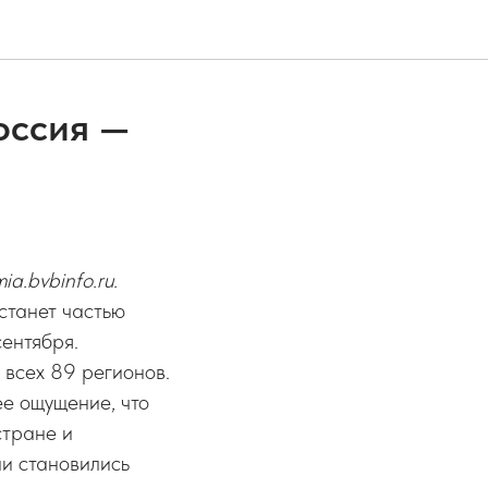
оссия —
a.bvbinfo.ru.
станет частью
сентября.
 всех 89 регионов.
ее ощущение, что
стране и
ии становились