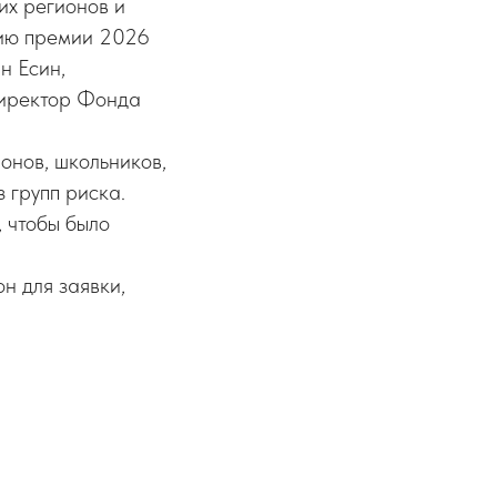
гих регионов и
цию премии 2026
ан Есин,
директор Фонда
ионов, школьников,
 групп риска.
 чтобы было
н для заявки,