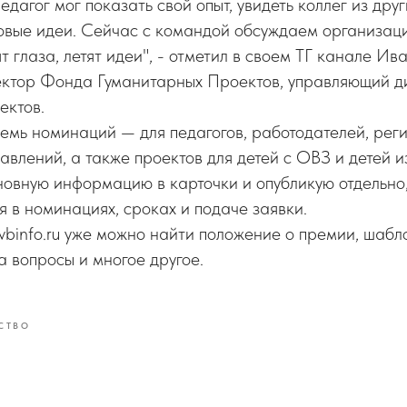
дагог мог показать свой опыт, увидеть коллег из дру
новые идеи. Сейчас с командой обсуждаем организа
ят глаза, летят идеи", - отметил в своем ТГ канале Ив
ктор Фонда Гуманитарных Проектов, управляющий 
ектов.
 семь номинаций — для педагогов, работодателей, рег
авлений, а также проектов для детей с ОВЗ и детей из
овную информацию в карточки и опубликую отдельно,
 в номинациях, сроках и подаче заявки.
vbinfo.ru уже можно найти положение о премии, шабло
а вопросы и многое другое.
СТВО