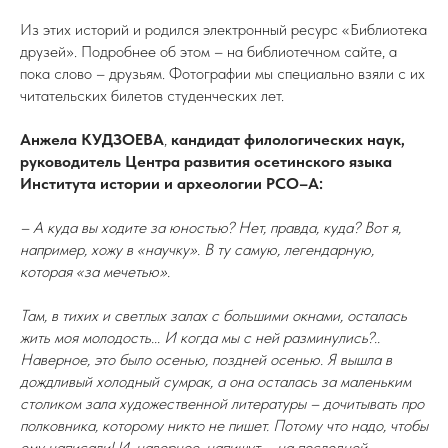
Из этих историй и родился электронный ресурс «Библиотека
друзей». Подробнее об этом – на библиотечном сайте, а
пока слово – друзьям. Фотографии мы специально взяли с их
читательских билетов студенческих лет.
Анжела КУДЗОЕВА
,
кандидат филологических наук,
руководитель Центра развития осетинского языка
Института истории и археологии РСО–А:
– А куда вы ходите за юностью? Нет, правда, куда? Вот я,
например, хожу в «научку». В ту самую, легендарную,
которая «за мечетью».
Там, в тихих и светлых залах с большими окнами, осталась
жить моя молодость... И когда мы с ней разминулись?..
Наверное, это было осенью, поздней осенью. Я вышла в
дождливый холодный сумрак, а она осталась за маленьким
столиком зала художественной литературы – дочитывать про
полковника, которому никто не пишет. Потому что надо, чтобы
ему написали! И, наверное, напишут – на последней