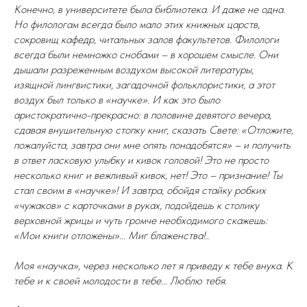
Конечно, в университете была библиотека. И даже не одна.
Но филологам всегда было мало этих книжных царств,
сокровищ кафедр, читальных залов факультетов. Филологи
всегда были немножко снобами – в хорошем смысле. Они
дышали разреженным воздухом высокой литературы,
изящной лингвистики, загадочной фольклористики, а этот
воздух был только в «научке». И как это было
аристократично-прекрасно: в половине девятого вечера,
сдавая внушительную стопку книг, сказать Свете: «Отложите,
пожалуйста, завтра они мне опять понадобятся» – и получить
в ответ ласковую улыбку и кивок головой! Это не просто
несколько книг и вежливый кивок, нет! Это – признание! Ты
стал своим в «научке»! И завтра, обойдя стайку робких
«чужаков» с карточками в руках, подойдешь к столику
верховной жрицы и чуть громче необходимого скажешь:
«Мои книги отложены»... Миг блаженства!..
Моя «научка», через несколько лет я приведу к тебе внука. К
тебе и к своей молодости в тебе... Люблю тебя.