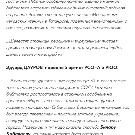
гостиной». Ребятам особенно приятно именно в научной
библиотеке встретить юбилеи любимых писателей; побывав
на родине Чехова в качестве участников «Молодежных
чеховских чтений» в Таганроге, поделиться впечатлениями о
поездке, познакомить со своими научными разысканиями.
…Шелестят страницы, реальные и виртуальные; листает
время и страницы нашей жизни... и этот перекликающийся
шелест вечен и неистребим.
Эдуард ДАУРОВ
,
народный артист РСО–А и РЮО:
– Я помню еще удивительные годы конца 70-х, когда только-
только начал учиться на подкурсах в СОГУ. Научная
библиотека располагалась в старинном особняке на
проспекте Мира – сегодня в этом ветшающем здании
находится юношеская библиотека. Верхний ее читальный зал
был всегда переполнен – поистине элитное учреждение,
площади которого оказались, очевидно, малы для нашего
города. Наверное, и тут надо сказать спасибо
Билару
Кабалоеву
, усилиями которого было построено