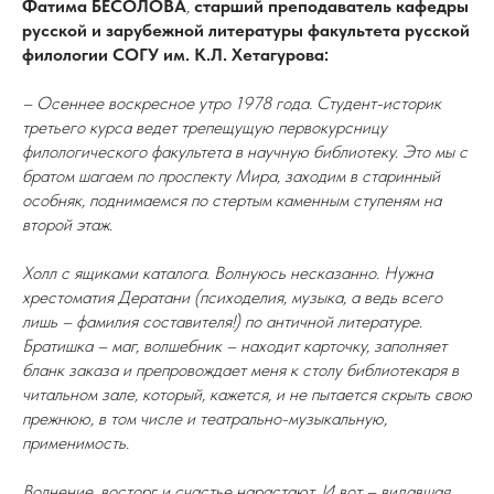
Фатима БЕСОЛОВА
,
старший преподаватель кафедры
русской и зарубежной литературы факультета русской
филологии СОГУ им. К.Л. Хетагурова:
– Осеннее воскресное утро 1978 года. Студент-историк
третьего курса ведет трепещущую первокурсницу
филологического факультета в научную библиотеку. Это мы с
братом шагаем по проспекту Мира, заходим в старинный
особняк, поднимаемся по стертым каменным ступеням на
второй этаж.
Холл с ящиками каталога. Волнуюсь несказанно. Нужна
хрестоматия Дератани (психоделия, музыка, а ведь всего
лишь – фамилия составителя!) по античной литературе.
Братишка – маг, волшебник – находит карточку, заполняет
бланк заказа и препровождает меня к столу библиотекаря в
читальном зале, который, кажется, и не пытается скрыть свою
прежнюю, в том числе и театрально-музыкальную,
применимость.
Волнение, восторг и счастье нарастают. И вот – видавшая