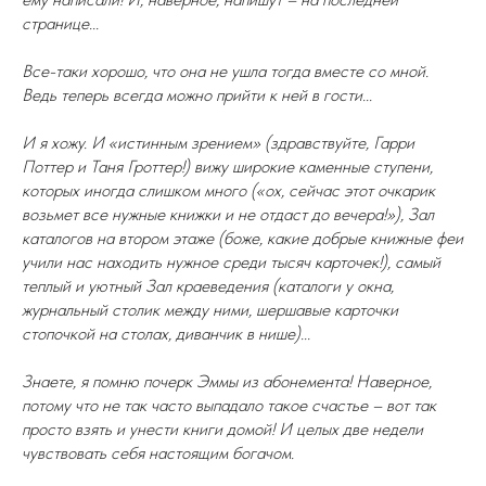
странице...
Все-таки хорошо, что она не ушла тогда вместе со мной.
Ведь теперь всегда можно прийти к ней в гости...
И я хожу. И «истинным зрением» (здравствуйте, Гарри
Поттер и Таня Гроттер!) вижу широкие каменные ступени,
которых иногда слишком много («ох, сейчас этот очкарик
возьмет все нужные книжки и не отдаст до вечера!»), Зал
каталогов на втором этаже (боже, какие добрые книжные феи
учили нас находить нужное среди тысяч карточек!), самый
теплый и уютный Зал краеведения (каталоги у окна,
журнальный столик между ними, шершавые карточки
стопочкой на столах, диванчик в нише)...
Знаете, я помню почерк Эммы из абонемента! Наверное,
потому что не так часто выпадало такое счастье – вот так
просто взять и унести книги домой! И целых две недели
чувствовать себя настоящим богачом.