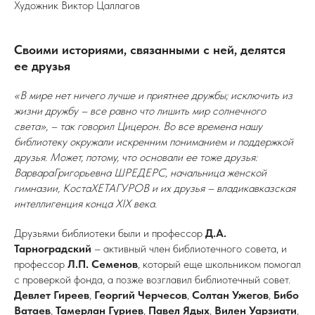
Художник Виктор Цаллагов
Своими историями, связанными с ней, делятся
ее друзья
«В мире нет ничего лучше и приятнее дружбы; исключить из
жизни дружбу – все равно что лишить мир солнечного
света», – так говорил Цицерон. Во все времена нашу
библиотеку окружали искренним пониманием и поддержкой
друзья. Может, потому, что основали ее тоже друзья:
ВарвараГригорьевна ШРЕДЕРС, начальница женской
гимназии, КостаХЕТАГУРОВ и их друзья – владикавказская
интеллигенция конца XIX века.
Друзьями библиотеки были и профессор
Д.А.
Тарноградский
– активный член библиотечного совета, и
профессор
Л.П. Семенов
, который еще школьником помогал
с проверкой фонда, а позже возглавил библиотечный совет.
Девлет Гиреев
,
Георгий Черчесов
,
Солтан Ужегов
,
Бибо
Ватаев
,
Тамерлан Гуриев
,
Павел Ядых
,
Вилен Уарзиати
,