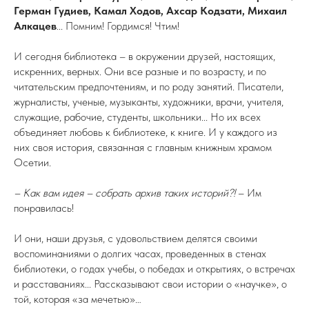
Герман Гудиев, Камал Ходов, Ахсар Кодзати, Михаил
Алкацев
...
Помним! Гордимся! Чтим!
И сегодня библиотека – в окружении друзей, настоящих,
искренних, верных. Они все разные и по возрасту, и по
читательским предпочтениям, и по роду занятий. Писатели,
журналисты, ученые, музыканты, художники, врачи, учителя,
служащие, рабочие, студенты, школьники... Но их всех
объединяет любовь к библиотеке, к книге. И у каждого из
них своя история, связанная с главным книжным храмом
Осетии.
– Как вам идея – собрать архив таких историй?!
– Им
понравилась!
И они, наши друзья, с удовольствием делятся своими
воспоминаниями о долгих часах, проведенных в стенах
библиотеки, о годах учебы, о победах и открытиях, о встречах
и расставаниях... Рассказывают свои истории о «научке», о
той, которая «за мечетью»…