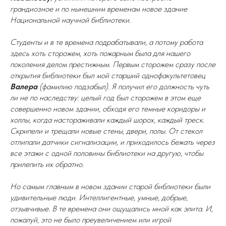
грандиозное и по нынешним временам новое здание
Национальной научной библиотеки.
Студенты и в те времена подрабатывали, а потому работа
здесь хоть сторожем, хоть пожарным была для нашего
поколения делом престижным. Первым сторожем сразу после
открытия библиотеки был мой старший однофакультетовец
Валера
(фамилию подзабыл). Я получил его должность чуть
ли не по наследству: целый год был сторожем в этом еще
совершенно новом здании, обходя его темные коридоры и
холлы, когда настораживали каждый шорох, каждый треск.
Скрипели и трещали новые стены, двери, полы. От стекол
отлипали датчики сигнализации, и приходилось бежать через
все этажи с одной половины библиотеки на другую, чтобы
прилепить их обратно.
Но самым главным в новом здании старой библиотеки были
удивительные люди. Интеллигентные, умные, добрые,
отзывчивые. В те времена они ощущались мной как элита. И,
пожалуй, это не было преувеличением или игрой