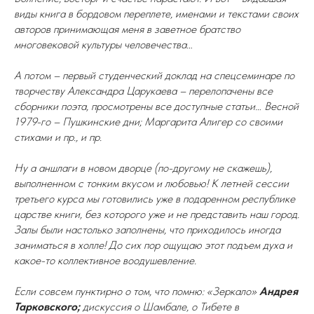
виды книга в бордовом переплете, именами и текстами своих
авторов принимающая меня в заветное братство
многовековой культуры человечества…
А потом – первый студенческий доклад на спецсеминаре по
творчеству Александра Царукаева – перелопачены все
сборники поэта, просмотрены все доступные статьи… Весной
1979-го – Пушкинские дни; Маргарита Алигер со своими
стихами и пр., и пр.
Ну а аншлаги в новом дворце (по-другому не скажешь),
выполненном с тонким вкусом и любовью! К летней сессии
третьего курса мы готовились уже в подаренном республике
царстве книги, без которого уже и не представить наш город.
Залы были настолько заполнены, что приходилось иногда
заниматься в холле! До сих пор ощущаю этот подъем духа и
какое-то коллективное воодушевление.
Если совсем пунктирно о том, что помню: «Зеркало»
Андрея
Тарковского;
дискуссия о Шамбале, о Тибете в