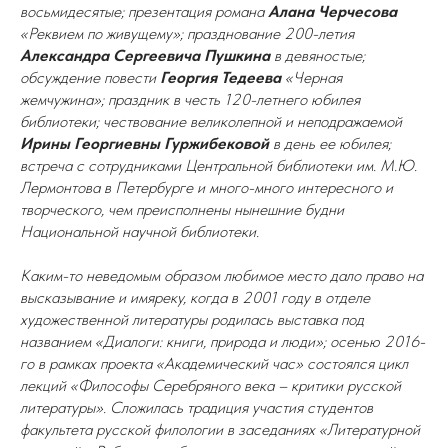
восьмидесятые; презентация романа
Алана Черчесова
«Реквием по живущему»; празднование 200-летия
Александра Сергеевича Пушкина
в девяностые;
обсуждение повести
Георгия Тедеева
«Черная
жемчужина»; праздник в честь 120-летнего юбилея
библиотеки; чествование великолепной и неподражаемой
Ирины Георгиевны Гуржибековой
в день ее юбилея;
встреча с сотрудниками Центральной библиотеки им. М.Ю.
Лермонтова в Петербурге и много-много интересного и
творческого, чем преисполнены нынешние будни
Национальной научной библиотеки.
Каким-то неведомым образом любимое место дало право на
высказывание и имяреку, когда в 2001 году в отделе
художественной литературы родилась выставка под
названием «Диалоги: книги, природа и люди»; осенью 2016-
го в рамках проекта «Академический час» состоялся цикл
лекций «Философы Серебряного века – критики русской
литературы». Сложилась традиция участия студентов
факультета русской филологии в заседаниях «Литературной