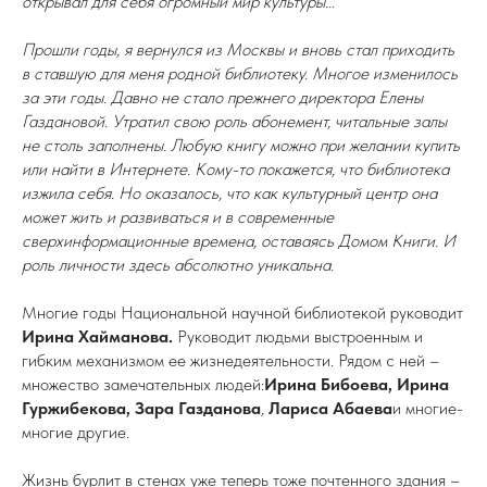
открывал для себя огромный мир культуры...
Прошли годы, я вернулся из Москвы и вновь стал приходить
в ставшую для меня родной библиотеку. Многое изменилось
за эти годы. Давно не стало прежнего директора Елены
Газдановой. Утратил свою роль абонемент, читальные залы
не столь заполнены. Любую книгу можно при желании купить
или найти в Интернете. Кому-то покажется, что библиотека
изжила себя. Но оказалось, что как культурный центр она
может жить и развиваться и в современные
сверхинформационные времена, оставаясь Домом Книги. И
роль личности здесь абсолютно уникальна.
Многие годы Национальной научной библиотекой руководит
Ирина Хайманова.
Руководит людьми выстроенным и
гибким механизмом ее жизнедеятельности. Рядом с ней –
множество замечательных людей:
Ирина Бибоева, Ирина
Гуржибекова, Зара Газданова
,
Лариса Абаева
и многие-
многие другие.
Жизнь бурлит в стенах уже теперь тоже почтенного здания –