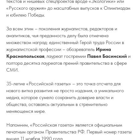
текстов и нишевых спецпроектов вроде «Экологики» или
«Русского оружия» до масштабных выпусков к Олимпиадам
и юбилею Победы.
За всем этим – поколения журналистов, редакторов и
аналитиков, чья преданность делу была отмечена
множеством наград: единственный Герой труда России в
журналистской профессии – обозреватель
Ирина
Краснопольская
, лауреат госпремии
Павел Басинский
и
полтора десятка лауреатов премий правительства в сфере
СМИ.
35-летие «Российской газеты» – это точка отсчета для
нового витка развития не просто издания, а уникального
медиа, которое сумело сохранить доверие власти и
общества, оставаясь актуальным в стремительно
меняющемся мире.
Напомним, «Российская газета» является официальным
печатным органом Правительства РФ. Первый номер газеты
вышел 11 ноября 1990 года.