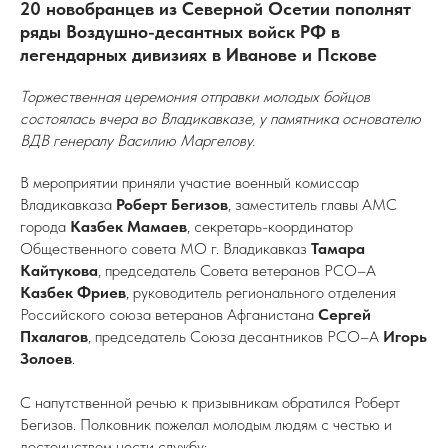
20 новобранцев из Северной Осетии пополнят
ряды Воздушно-десантных войск РФ в
легендарных дивизиях в Иванове и Пскове
Торжественная церемония отправки молодых бойцов
состоялась вчера во Владикавказе, у памятника основателю
ВДВ генералу Василию Маргелову.
В мероприятии приняли участие военный комиссар
Владикавказа
Роберт Бегизов
, заместитель главы АМС
города
Казбек Мамаев
, секретарь-координатор
Общественного совета МО г. Владикавказ
Тамара
Кайтукова
, председатель Совета ветеранов РСО–А
Казбек Фриев
, руководитель регионального отделения
Российского союза ветеранов Афганистана
Сергей
Пхалагов
, председатель Союза десантников РСО–А
Игорь
Золоев
.
С напутственной речью к призывникам обратился Роберт
Бегизов. Полковник пожелал молодым людям с честью и
достоинством нести службу: