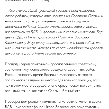
– Уже стало доброй традицией говорить напутственные
слова ребятам, которые призываются из Северной Осетии и
направляются для прохождения службы в Воздушно-
десантных войсках. Самые ответственные задачи всегда
возлагались на ВДВ. И десантники с честью их решали. Ведь
девиз ВДВ: «Никто, кроме нас!» Памятник Василию
Филипповичу Маргелову, основателю этого рода войск, для
нас – святое место. Хочется пожелать новобранцам крепости
духа и быть достойными звания десантника
.
Площадь перед памятником прославленному советскому
военачальнику, основателю Воздушно-десантных войск
России генералу армии Василию Маргелову является
практически священным местом для военнослужащих, так
как в этом месте сосредоточено сразу несколько воинских
реликвий, такие как Аллея Славы и Вечный огонь.
Новобранцам раздали памятки, на которых отмечены девиз
ВДВ, номера телефонов Игоря Золоева, его заместителя и