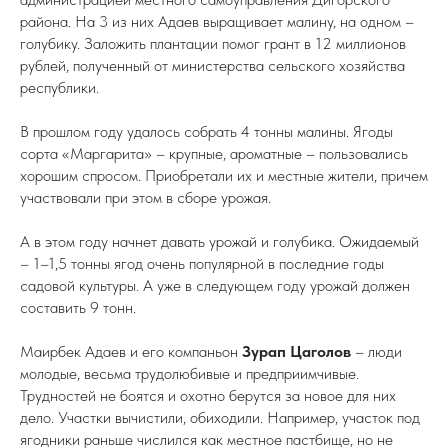
района. На 3 из них Адаев выращивает малину, на одном –
голубику. Заложить плантации помог грант в 12 миллионов
рублей, полученный от министерства сельского хозяйства
республики.
В прошлом году удалось собрать 4 тонны малины. Ягоды
сорта «Маргарита» – крупные, ароматные – пользовались
хорошим спросом. Приобретали их и местные жители, причем
участвовали при этом в сборе урожая.
А в этом году начнет давать урожай и голубика. Ожидаемый
– 1–1,5 тонны ягод очень популярной в последние годы
садовой культуры. А уже в следующем году урожай должен
составить 9 тонн.
Маирбек Адаев и его компаньон
Зурап Цаголов
– люди
молодые, весьма трудолюбивые и предприимчивые.
Трудностей не боятся и охотно берутся за новое для них
дело. Участки вычистили, обиходили. Например, участок под
ягодники раньше числился как местное пастбище, но не