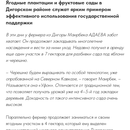
Ягодные плантации и фруктовые сады в
Дигорском районе служат ярким примером
эффективного использования государственной
поддержки
В эти дни у фермера из Дигоры Маирбека АДАЕВА забот
хватает. Он продолжает закладывать многолетние
насаждения и вести за ними уход. Недавно получил в аренду
еще один участок в 7 гектаров для разбивки сада под яблони
и черешню.
–
Черешню будем выращивать по особой технологии, уже
опробованной на Северном Кавказе,
– говорит Маирбек. –
Называется она «Уфон». Отличается от традиционной тем,
что позволяет получать урожай уже на 4–5-й год закладки
деревьев. Доходность от такого интенсивного сада очень
высокая.
Параллельно фермер продолжает заниматься и своим
ягодным участком в 4 гектара, который ему выделен
администрацией местного самоуправления Дигорского