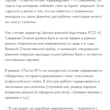
героях,
– отметил Аслан Хаджумарович. –
К сожалению, из
года в год молодежь забывает свои историю, традиции. Если
спросить у детей о том, что им известно о знаменитых
выходцах из своих фамилий, республики, некоторые ничего
не смогут сказать
».
Как считает директор Центра военной подготовки РСО–А,
Северная Осетия должна быть в числе первых в рамках
военно-патриотической направленности, ведь и в годы
Великой Отечественной войны, и нынешней специальной
военной операции выходцы из республики были и остаются
настоящими героями.
В рамках «Поста №1» на конкурсной основе определяется
победитель, который в дальнейшем станет участником
всероссийского этапа. В этот раз ребята соревновались в
нескольких дисциплинах (строевой шаг, развод караула,
владение шашкой (в парадном расчете), строевые приемы с
оружием и т.д.).
–
Я сам вырос на подобных мероприятиях,
– поделился с