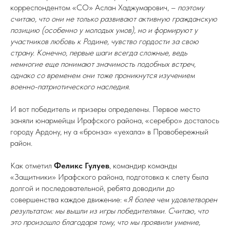
корреспондентом «СО» Аслан Хаджумарович, –
поэтому
считаю, что они не только развивают активную гражданскую
позицию (особенно у молодых умов), но и формируют у
участников любовь к Родине, чувство гордости за свою
страну. Конечно, первые шаги всегда сложные, ведь
немногие еще понимают значимость подобных встреч,
однако со временем они тоже проникнутся изучением
военно-патриотического наследия.
И вот победитель и призеры определены. Первое место
заняли юнармейцы Ирафского района, «серебро» досталось
городу Ардону, ну а «бронза» «уехала» в Правобережный
район.
Как отметил
Феликс Гулуев
, командир команды
«Защитники» Ирафского района, подготовка к слету была
долгой и последовательной, ребята доводили до
совершенства каждое движение: «
Я более чем удовлетворен
результатом: мы вышли из игры победителями. Считаю, что
это произошло благодаря тому, что мы проявили умение,